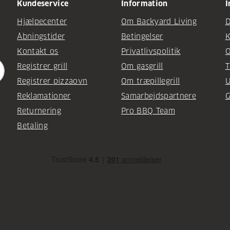
Kundeservice
Information
I
Hjælpecenter
Om Backyard Living
D
Åbningstider
Betingelser
K
Kontakt os
Privatlivspolitik
O
Registrer grill
Om gasgrill
T
Registrer pizzaovn
Om træpillegrill
U
Reklamationer
Samarbejdspartnere
G
Returnering
Pro BBQ Team
Betaling