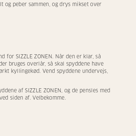
salt og peber sammen, og drys mikset over
 for SIZZLE ZONEN. Når den er klar, så
er bruges overlår, så skal spyddene have
ørkt kyllingekød. Vend spyddene undervejs,
pyddene af SIZZLE ZONEN, og de pensles med
n ved siden af. Velbekomme.