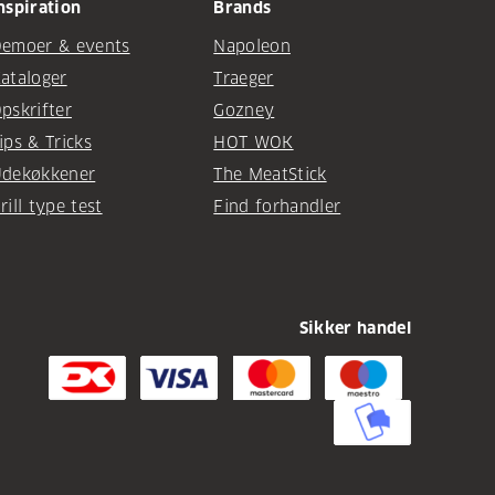
nspiration
Brands
emoer & events
Napoleon
ataloger
Traeger
pskrifter
Gozney
ips & Tricks
HOT WOK
dekøkkener
The MeatStick
rill type test
Find forhandler
Sikker handel