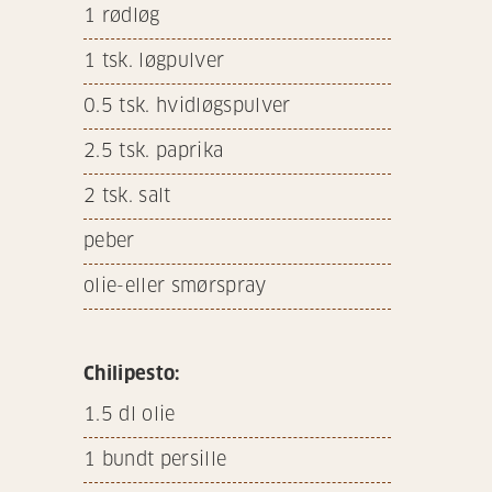
1
rødløg
1
tsk. løgpulver
0.5
tsk. hvidløgspulver
2.5
tsk. paprika
2
tsk. salt
peber
olie-eller smørspray
Chilipesto:
1.5
dl olie
1
bundt persille