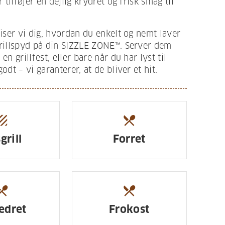
r tilføjer en dejlig krydret og frisk smag til
viser vi dig, hvordan du enkelt og nemt laver
grillspyd på din SIZZLE ZONE™. Server dem
en grillfest, eller bare når du har lyst til
odt – vi garanterer, at de bliver et hit.
xture
restaurant_menu
grill
Forret
urant_menu
restaurant_menu
edret
Frokost