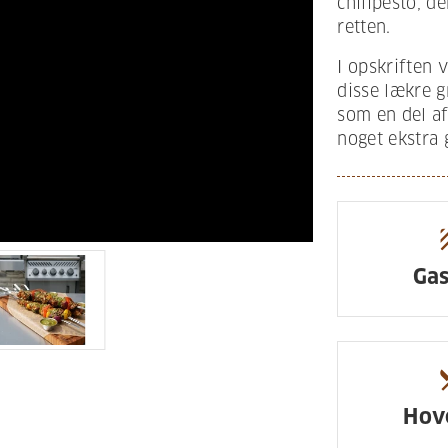
chilipesto, de
retten.
I opskriften 
disse lækre 
som en del af 
noget ekstra g
te
Gas
resta
Hov