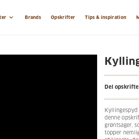
expand_more
ter
Brands
Opskrifter
Tips & inspiration
Kyllin
Del opskrifte
Kyllingespyd 
denne opskrif
grøntsager, s
topper nemli