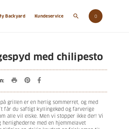
search
My Backyard
Kundeservice
0
gespyd med chilipesto
print
n:
på grillen er en herlig sommerret, og med
t får du saftigt kyllingekød og farverige
om alle vil elske. Men vi stopper ikke der! Vi
g herlighederne med en hjemmelavet