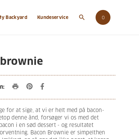
search
My Backyard
Kundeservice
0
 brownie
print
n:
ge for at sige, at vi er helt med på bacon-
etop denne ånd, forsøger vi os med det
bacon i en sød dessert - og resultatet
forventning. Bacon Brownie er simpelthen