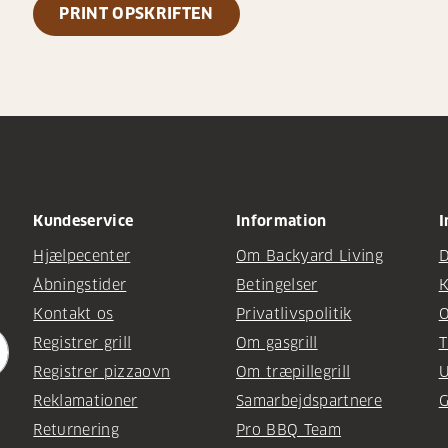
PRINT OPSKRIFTEN
Kundeservice
Information
I
Hjælpecenter
Om Backyard Living
D
Åbningstider
Betingelser
K
Kontakt os
Privatlivspolitik
O
Registrer grill
Om gasgrill
T
Registrer pizzaovn
Om træpillegrill
U
Reklamationer
Samarbejdspartnere
G
Returnering
Pro BBQ Team