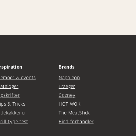
nspiration
Brands
emoer & events
Napoleon
ataloger
Traeger
pskrifter
Gozney
ips & Tricks
HOT WOK
dekøkkener
The MeatStick
rill type test
Find forhandler