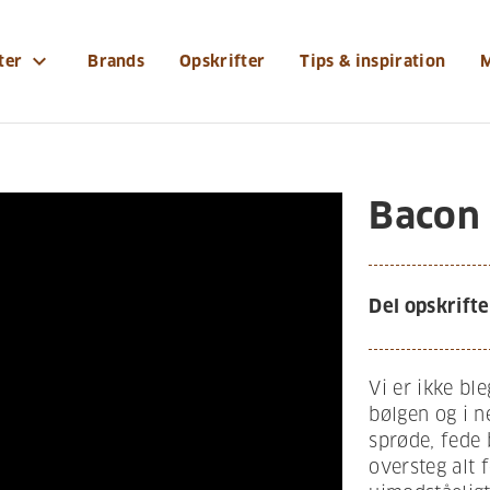
expand_more
ter
Brands
Opskrifter
Tips & inspiration
Bacon
Del opskrifte
Vi er ikke ble
bølgen og i n
sprøde, fede 
oversteg alt 