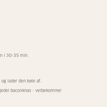
en i 30-35 min.
 og lader den køle af.
djedel baconknas - velbekomme!