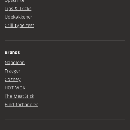
Opskrifter
Tips & Tricks
Udekøkkener
Grill type test
Brands
Napoleon
Traeger
Gozney
HOT WOK
The MeatStick
Find forhandler