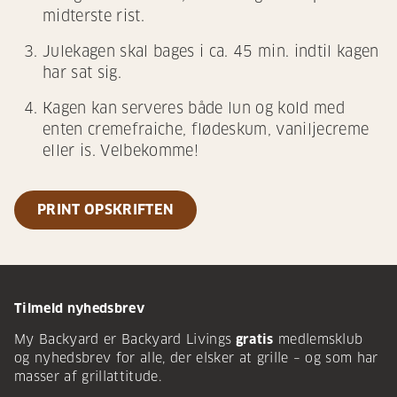
midterste rist.
Julekagen skal bages i ca. 45 min. indtil kagen
har sat sig.
Kagen kan serveres både lun og kold med
enten cremefraiche, flødeskum, vaniljecreme
eller is. Velbekomme!
PRINT OPSKRIFTEN
Tilmeld nyhedsbrev
My Backyard er Backyard Livings
gratis
medlemsklub
og nyhedsbrev for alle, der elsker at grille – og som har
masser af grillattitude.