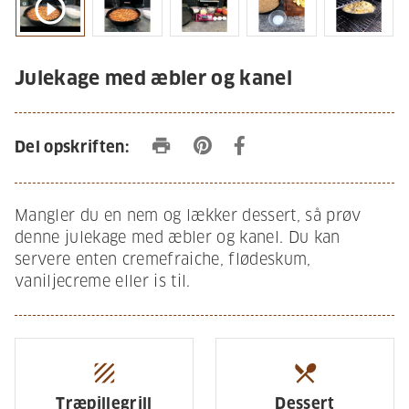
play_circle_outline
Julekage med æbler og kanel
print
Del opskriften:
Mangler du en nem og lækker dessert, så prøv
denne julekage med æbler og kanel. Du kan
servere enten cremefraiche, flødeskum,
vaniljecreme eller is til.
texture
restaurant_menu
Træpillegrill
Dessert