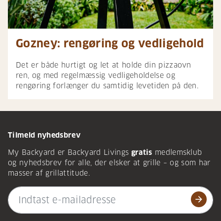
Gozney: rengøring og vedligehold
Det er både hurtigt og let at holde din pizzaovn
ren, og med regelmæssig vedligeholdelse og
rengøring forlænger du samtidig levetiden på den.
Tilmeld nyhedsbrev
My Backyard er Backyard Livings
gratis
medlemsklub
og nyhedsbrev for alle, der elsker at grille – og som har
masser af grillattitude.
arrow_forward