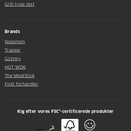
Grill type test
Brands
Napoleon
Traeger
Gozney
HOT WOK
The MeatStick
Find forhandler
Kig efter vores FSC®-certificerede produkter