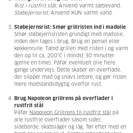
Rist i rustfrit stål;
Anvend varmt sæbevand.
Støbejernsrist;
Anvend KUN varmt vand.
Støbejernsrist: Smør grillristen ind i madolie
Smør støbejernsristen grundigt med madolie,
inden den tages i brug. Brug en pensel eller
køkkenrulle. Tænd grillen med risten i og varm
den op til ca. 200°C i mindst 30 minutter
(gerne en time). Påfør eventuelt olie flere
gange undervejs. Dette skaber en overflade,
der slipper mad og snavs lettere, og gør risten
mere modstandsdygtig overfor rust.
Brug Napoleon grillrens på overflader i
rustfrit stål
Påfør
Napoleon Grillrens til rustfrit stål
på
alle rustfrie overflader såsom sider,
sideborde, skabslåger og låg. Tør efter med en