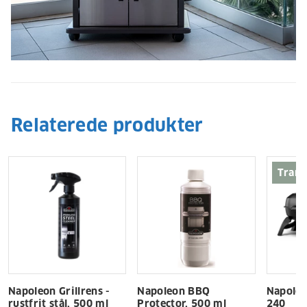
Relaterede produkter
Trans
Napoleon Grillrens -
Napoleon BBQ
Napoleo
rustfrit stål, 500 ml
Protector, 500 ml
240