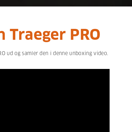
n Traeger PRO
 PRO ud og samler den i denne unboxing video.