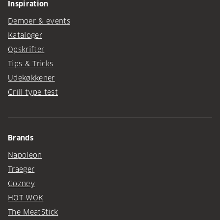
Inspiration
Demoer & events
Kataloger
Opskrifter
Tips & Tricks
Udekøkkener
Grill type test
Brands
Napoleon
Traeger
Gozney
HOT WOK
The MeatStick