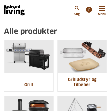
search
0
Søg
Menu
Alle produkter
Grilludstyr og
Grill
tilbehør