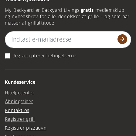
My Backyard er Backyard Livings
gratis
medlemsklub
og nyhedsbrev for alle, der elsker at grille – og som har
masser af grillattitude.
arrow_forward
Jeg accepterer
betingelserne
Kundeservice
Hjælpecenter
Åbningstider
Kontakt os
Registrer grill
Registrer pizzaovn