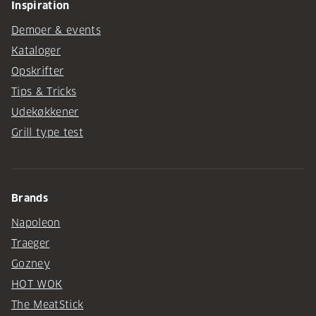
Inspiration
Demoer & events
Kataloger
Opskrifter
Tips & Tricks
Udekøkkener
Grill type test
Brands
Napoleon
Traeger
Gozney
HOT WOK
The MeatStick