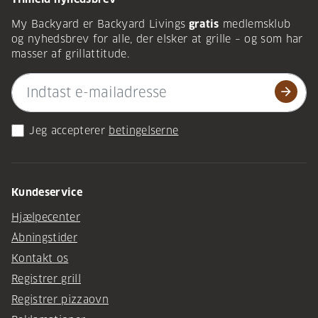
My Backyard er Backyard Livings
gratis
medlemsklub
og nyhedsbrev for alle, der elsker at grille – og som har
masser af grillattitude.
arrow_forward
Jeg accepterer
betingelserne
Kundeservice
Hjælpecenter
Åbningstider
Kontakt os
Registrer grill
Registrer pizzaovn