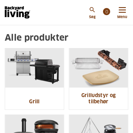
search
0
Søg
Menu
Alle produkter
Grilludstyr og
Grill
tilbehør