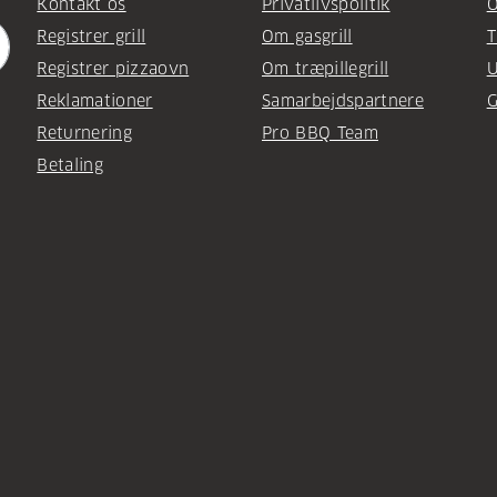
Kontakt os
Privatlivspolitik
O
Registrer grill
Om gasgrill
T
Registrer pizzaovn
Om træpillegrill
U
Reklamationer
Samarbejdspartnere
G
Returnering
Pro BBQ Team
Betaling