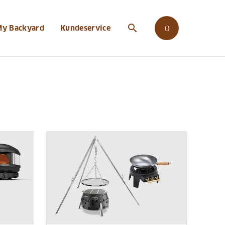
search
My Backyard
Kundeservice
0