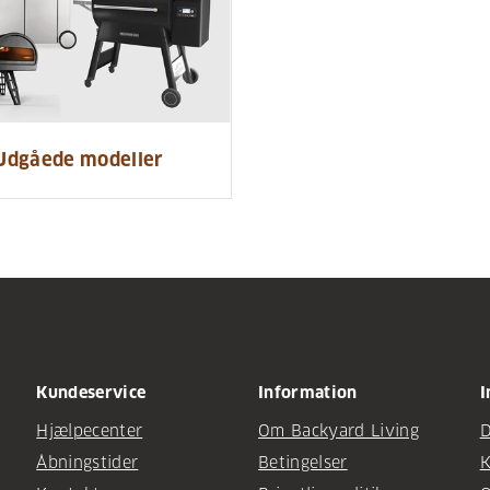
Udgåede modeller
Kundeservice
Information
I
Hjælpecenter
Om Backyard Living
D
Åbningstider
Betingelser
K