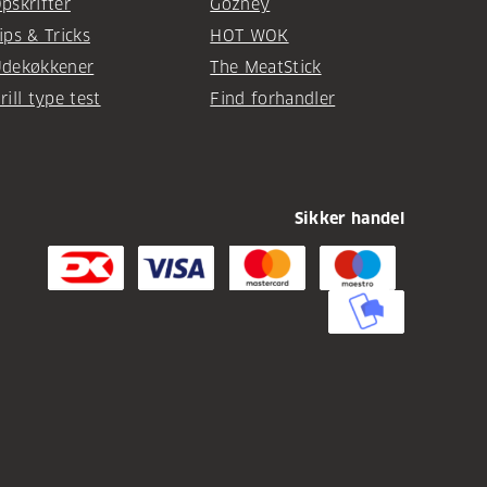
pskrifter
Gozney
ips & Tricks
HOT WOK
dekøkkener
The MeatStick
rill type test
Find forhandler
Sikker handel