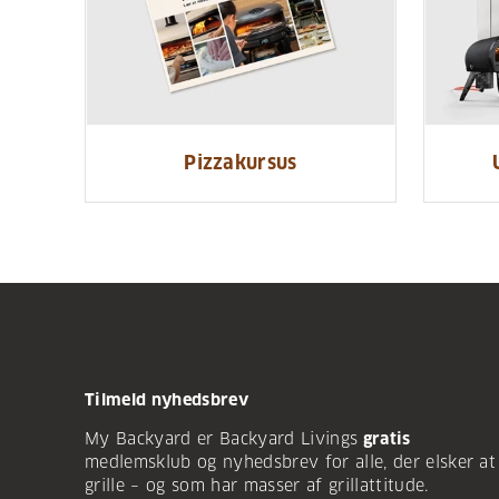
Pizzakursus
Tilmeld nyhedsbrev
My Backyard er Backyard Livings
gratis
medlemsklub og nyhedsbrev for alle, der elsker at
grille – og som har masser af grillattitude.