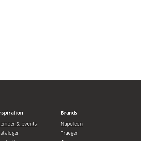
nspiration
Brands
emoer & events
Napoleon
ataloger
Traeger