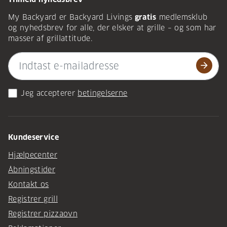
My Backyard er Backyard Livings
gratis
medlemsklub
og nyhedsbrev for alle, der elsker at grille – og som har
masser af grillattitude.
arrow_forward
Jeg accepterer
betingelserne
Kundeservice
Hjælpecenter
Åbningstider
Kontakt os
Registrer grill
Registrer pizzaovn