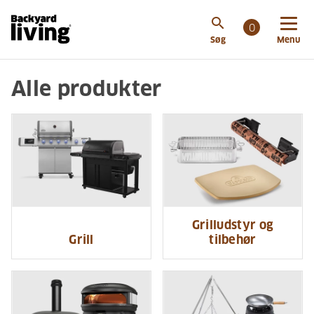
search
0
Søg
Menu
Alle produkter
Grilludstyr og
Grill
tilbehør