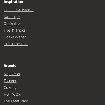
Inspiration
Demoer & events
Kataloger
Opskrifter
Tips & Tricks
Udekøkkener
Grill type test
Brands
Napoleon
Traeger
Gozney
HOT WOK
The MeatStick