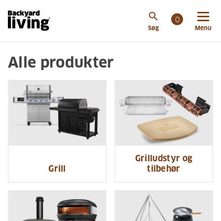
search
0
Søg
Menu
Alle produkter
Grilludstyr og
Grill
tilbehør