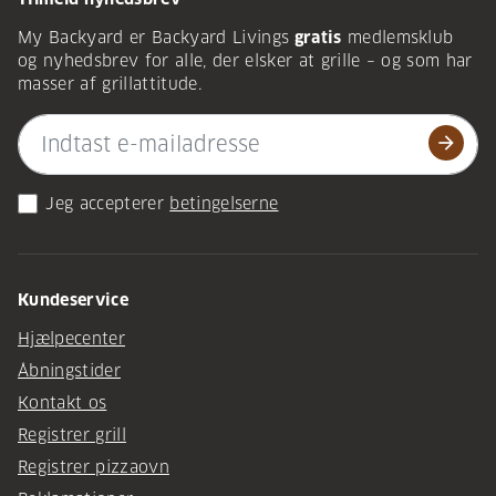
My Backyard er Backyard Livings
gratis
medlemsklub
og nyhedsbrev for alle, der elsker at grille – og som har
masser af grillattitude.
arrow_forward
Jeg accepterer
betingelserne
Kundeservice
Hjælpecenter
Åbningstider
Kontakt os
Registrer grill
Registrer pizzaovn