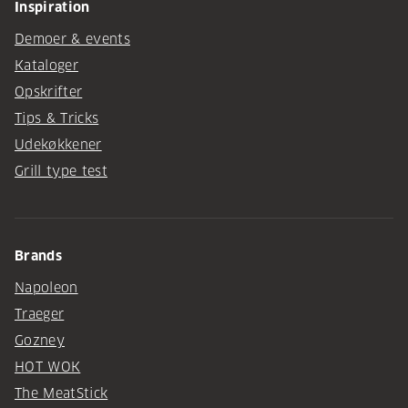
Inspiration
Demoer & events
Kataloger
Opskrifter
Tips & Tricks
Udekøkkener
Grill type test
Brands
Napoleon
Traeger
Gozney
HOT WOK
The MeatStick