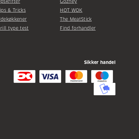
pskrifter
Gozney
ips & Tricks
HOT WOK
dekøkkener
The MeatStick
rill type test
Find forhandler
Sikker handel