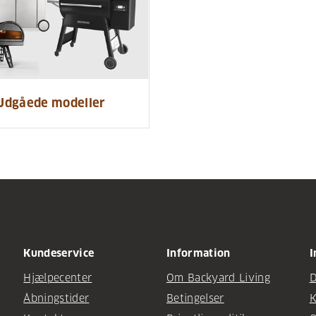
Udgåede modeller
Kundeservice
Information
I
Hjælpecenter
Om Backyard Living
D
Åbningstider
Betingelser
K