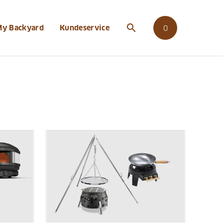
search
My Backyard
Kundeservice
0