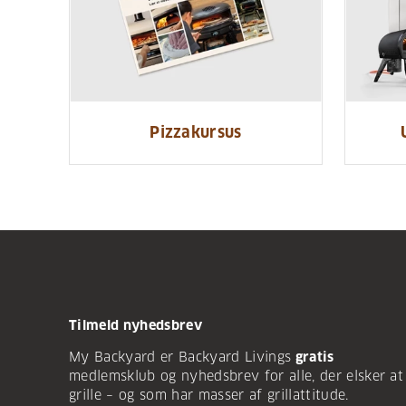
Pizzakursus
Tilmeld nyhedsbrev
My Backyard er Backyard Livings
gratis
medlemsklub og nyhedsbrev for alle, der elsker at
grille – og som har masser af grillattitude.