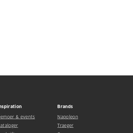
nspiration
Brands
emoer & events
Napoleon
ataloger
Traeger