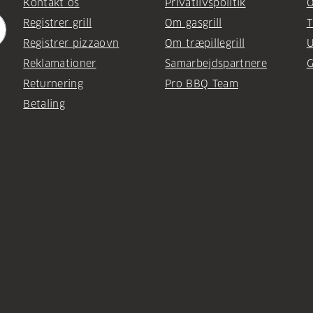
Kontakt os
Privatlivspolitik
O
Registrer grill
Om gasgrill
T
Registrer pizzaovn
Om træpillegrill
U
Reklamationer
Samarbejdspartnere
G
Returnering
Pro BBQ Team
Betaling