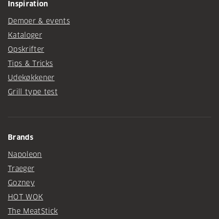
Inspiration
Demoer & events
Kataloger
Opskrifter
Tips & Tricks
Udekøkkener
Grill type test
Brands
Napoleon
Traeger
Gozney
HOT WOK
The MeatStick