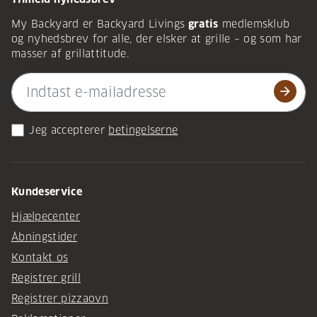
My Backyard er Backyard Livings
gratis
medlemsklub
og nyhedsbrev for alle, der elsker at grille – og som har
masser af grillattitude.
arrow_forward
Jeg accepterer
betingelserne
Kundeservice
Hjælpecenter
Åbningstider
Kontakt os
Registrer grill
Registrer pizzaovn