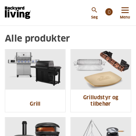
search
0
Søg
Menu
Alle produkter
Grilludstyr og
Grill
tilbehør