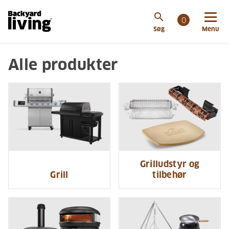
search
0
Søg
Menu
Alle produkter
Grilludstyr og
Grill
tilbehør