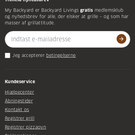
My Backyard er Backyard Livings
gratis
medlemsklub
og nyhedsbrev for alle, der elsker at grille – og som har
masser af grillattitude.
arrow_forward
Jeg accepterer
betingelserne
Kundeservice
Hjælpecenter
Åbningstider
Kontakt os
Registrer grill
Registrer pizzaovn