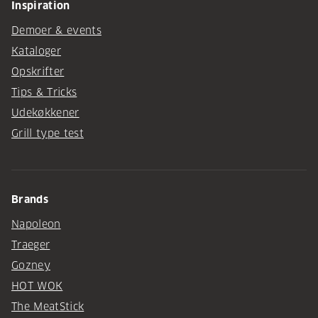
Inspiration
Demoer & events
Kataloger
Opskrifter
Tips & Tricks
Udekøkkener
Grill type test
Brands
Napoleon
Traeger
Gozney
HOT WOK
The MeatStick