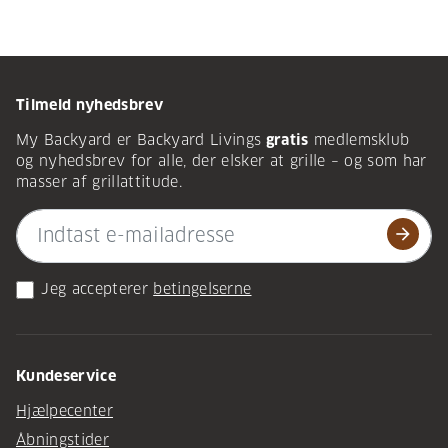
Tilmeld nyhedsbrev
My Backyard er Backyard Livings
gratis
medlemsklub
og nyhedsbrev for alle, der elsker at grille – og som har
masser af grillattitude.
arrow_forward
Jeg accepterer
betingelserne
Kundeservice
Hjælpecenter
Åbningstider