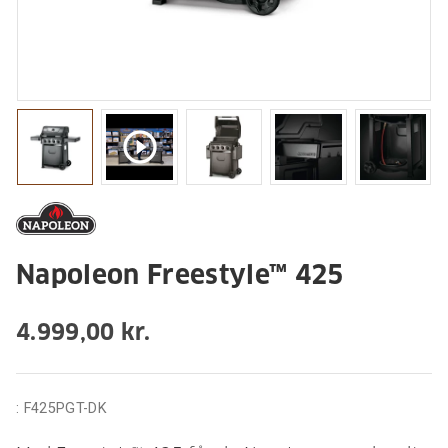
play_circle_outline
Napoleon Freestyle™ 425
4.999,00 kr.
:
F425PGT-DK