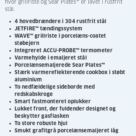
hvor grillriste og Sear Plates™ er lavet i rustfrit
stål.
4 hovedbrændere i 304 rustfrit stål
JETFIRE™ tændingssystem
WAVE™ grillriste i porcelæns-coatet
støbejern
Integreret ACCU-PROBE™ termometer
Varmehylde i emaljeret stål
Porcelænsemaljerede Sear Plates™
Stærk varmereflekterende cookbox i støbt
aluminium
To nedfældelige sideborde med
redskabskroge
Smart fastmonteret oplukker
Lukket front, der fuldender designet og
beskytter gasflasken
To store robuste hjul
Smukt grafitgrå porcelænsemaljeret låg