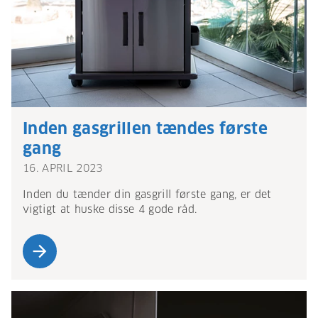
Inden gasgrillen tændes første
gang
16. APRIL 2023
Inden du tænder din gasgrill første gang, er det
vigtigt at huske disse 4 gode råd.
arrow_forward