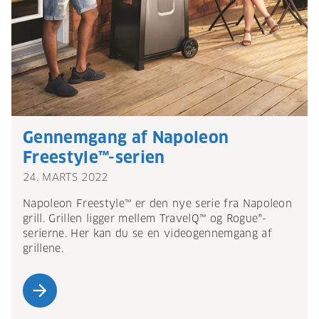
Gennemgang af Napoleon
Freestyle™-serien
24. MARTS 2022
Napoleon Freestyle™ er den nye serie fra Napoleon
grill. Grillen ligger mellem TravelQ™ og Rogue®-
serierne. Her kan du se en videogennemgang af
grillene.
arrow_forward