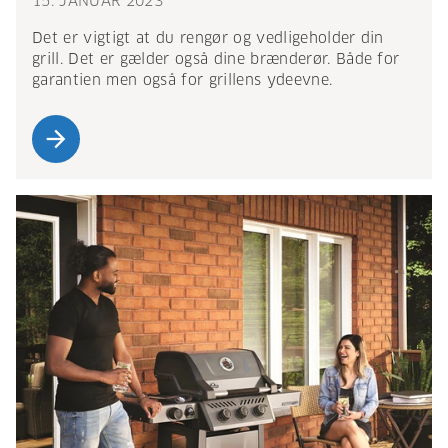
15. JANUAR 2023
Det er vigtigt at du rengør og vedligeholder din
grill. Det er gælder også dine brænderør. Både for
garantien men også for grillens ydeevne.
arrow_forward