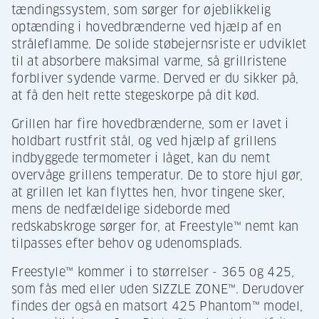
tændingssystem, som sørger for øjeblikkelig
optænding i hovedbrænderne ved hjælp af en
stråleflamme. De solide støbejernsriste er udviklet
til at absorbere maksimal varme, så grillristene
forbliver sydende varme. Derved er du sikker på,
at få den helt rette stegeskorpe på dit kød.
Grillen har fire hovedbrænderne, som er lavet i
holdbart rustfrit stål, og ved hjælp af grillens
indbyggede termometer i låget, kan du nemt
overvåge grillens temperatur. De to store hjul gør,
at grillen let kan flyttes hen, hvor tingene sker,
mens de nedfældelige sideborde med
redskabskroge sørger for, at Freestyle™ nemt kan
tilpasses efter behov og udenomsplads.
Freestyle™ kommer i to størrelser - 365 og 425,
som fås med eller uden SIZZLE ZONE™. Derudover
findes der også en matsort 425 Phantom™ model,