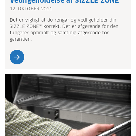
Vedligeholdelse af SIZZLE ZONE™
12. OKTOBER 2021
Det er vigtigt at du rengør og vedligeholder din
SIZZLE ZONE™ korrekt. Det er afgørende for den
fungerer optimalt og samtidig afgørende for
garantien.
arrow_forward