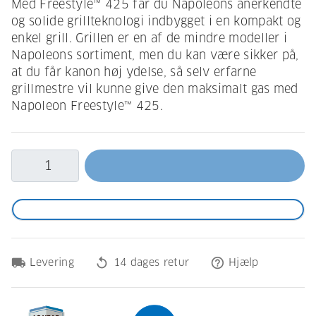
Med Freestyle™ 425 får du Napoleons anerkendte
og solide grillteknologi indbygget i en kompakt og
enkel grill. Grillen er en af de mindre modeller i
Napoleons sortiment, men du kan være sikker på,
at du får kanon høj ydelse, så selv erfarne
grillmestre vil kunne give den maksimalt gas med
Napoleon Freestyle™ 425.
local_shipping
replay
help_outline
Levering
14 dages retur
Hjælp