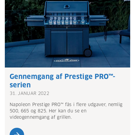
Gennemgang af Prestige PRO™-
serien
31. JANUAR 2022
Napoleon Prestige PRO™ fås i flere udgaver, nemlig
500, 665 og 825. Her kan du se en
videogennemgang af grillen.
arrow_forward