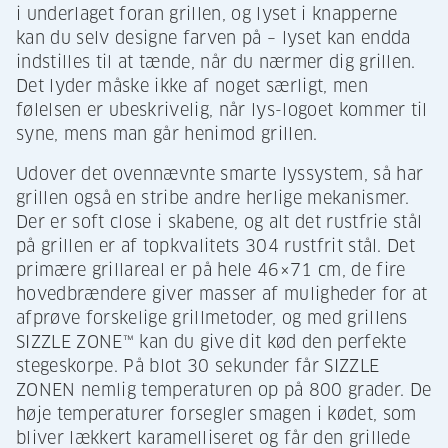
i underlaget foran grillen, og lyset i knapperne
kan du selv designe farven på – lyset kan endda
indstilles til at tænde, når du nærmer dig grillen.
Det lyder måske ikke af noget særligt, men
følelsen er ubeskrivelig, når lys-logoet kommer til
syne, mens man går henimod grillen.
Udover det ovennævnte smarte lyssystem, så har
grillen også en stribe andre herlige mekanismer.
Der er soft close i skabene, og alt det rustfrie stål
på grillen er af topkvalitets 304 rustfrit stål. Det
primære grillareal er på hele 46×71 cm, de fire
hovedbrændere giver masser af muligheder for at
afprøve forskelige grillmetoder, og med grillens
SIZZLE ZONE™ kan du give dit kød den perfekte
stegeskorpe. På blot 30 sekunder får SIZZLE
ZONEN nemlig temperaturen op på 800 grader. De
høje temperaturer forsegler smagen i kødet, som
bliver lækkert karamelliseret og får den grillede