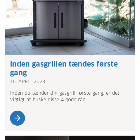
Inden gasgrillen tændes første
gang
16. APRIL 2023
Inden du tænder din gasgrill første gang, er det
vigtigt at huske disse 4 gode råd.
arrow_forward