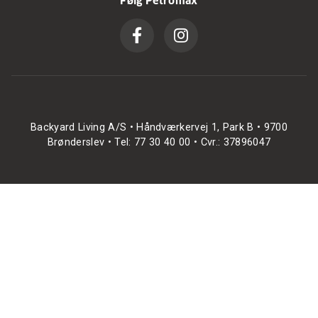
Følg Petromax
Backyard Living A/S • Håndværkervej 1, Park B • 9700
Brønderslev • Tel: 77 30 40 00 • Cvr.: 37896047