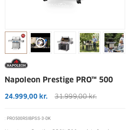
play_circle_outline
Napoleon Prestige PRO™ 500
24.999,00 kr.
31.999,00 kr.
:
PRO500RSIBPSS-3-DK