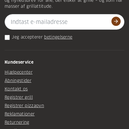
og nyhedsbrev for alle, der elsker at grille – og som har
masser af grillattitude.
arrow_forward
Jeg accepterer
betingelserne
Kundeservice
Hjælpecenter
Åbningstider
Kontakt os
Registrer grill
Registrer pizzaovn
Reklamationer
Returnering