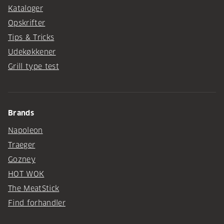
Kataloger
Opskrifter
Tips & Tricks
Udekøkkener
Grill type test
Brands
Napoleon
Traeger
Gozney
HOT WOK
The MeatStick
Find forhandler