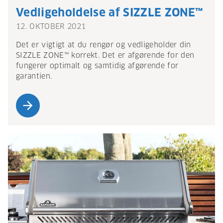
Vedligeholdelse af SIZZLE ZONE™
12. OKTOBER 2021
Det er vigtigt at du rengør og vedligeholder din
SIZZLE ZONE™ korrekt. Det er afgørende for den
fungerer optimalt og samtidig afgørende for
garantien.
arrow_forward