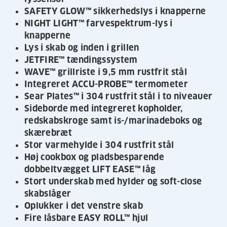
SAFETY GLOW™ sikkerhedslys i knapperne
NIGHT LIGHT™ farvespektrum-lys i
knapperne
Lys i skab og inden i grillen
JETFIRE™ tændingssystem
WAVE™ grillriste i 9,5 mm rustfrit stål
Integreret ACCU-PROBE™ termometer
Sear Plates™ i 304 rustfrit stål i to niveauer
Sideborde med integreret kopholder,
redskabskroge samt is-/marinadeboks og
skærebræt
Stor varmehylde i 304 rustfrit stål
Høj cookbox og pladsbesparende
dobbeltvægget LIFT EASE™ låg
Stort underskab med hylder og soft-close
skabslåger
Oplukker i det venstre skab
Fire låsbare EASY ROLL™ hjul