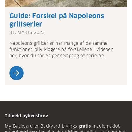
Guide: Forskel på Napoleons
grillserier
31. MARTS 2023
Napoleons grillserier har mange af de samme
funktioner, bliv klogere på forskellene i videoen
her, hvor du får en gennemgang af serierne.
arrow_forward
Tilmeld nyhedsbrev
My Backyard er Backyard Livings
gratis
medlemsklub