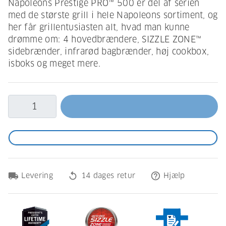
Napoleons Prestige PRO™ 500 er del af serien
med de største grill i hele Napoleons sortiment, og
her får grillentusiasten alt, hvad man kunne
drømme om: 4 hovedbrændere, SIZZLE ZONE™
sidebrænder, infrarød bagbrænder, høj cookbox,
isboks og meget mere.
local_shipping
replay
help_outline
Levering
14 dages retur
Hjælp