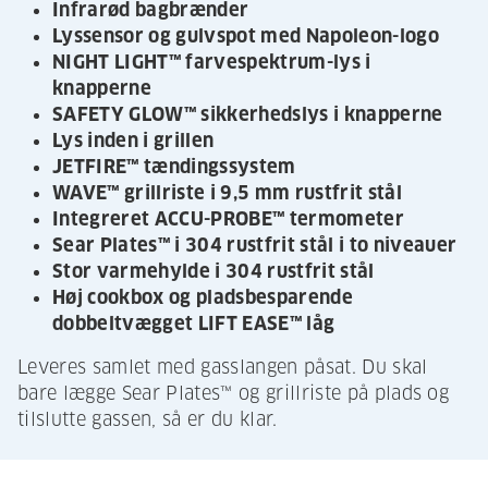
Infrarød bagbrænder
Lyssensor og gulvspot med Napoleon-logo
NIGHT LIGHT™ farvespektrum-lys i
knapperne
SAFETY GLOW™ sikkerhedslys i knapperne
Lys inden i grillen
JETFIRE™ tændingssystem
WAVE™ grillriste i 9,5 mm rustfrit stål
Integreret ACCU-PROBE™ termometer
Sear Plates™ i 304 rustfrit stål i to niveauer
Stor varmehylde i 304 rustfrit stål
Høj cookbox og pladsbesparende
dobbeltvægget LIFT EASE™ låg
Leveres samlet med gasslangen påsat. Du skal
bare lægge Sear Plates™ og grillriste på plads og
tilslutte gassen, så er du klar.