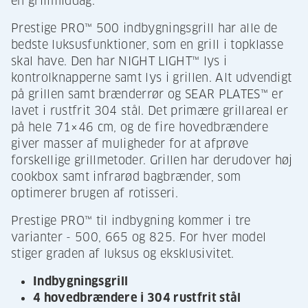
en grillmiddag.
Prestige PRO™ 500 indbygningsgrill har alle de
bedste luksusfunktioner, som en grill i topklasse
skal have. Den har NIGHT LIGHT™ lys i
kontrolknapperne samt lys i grillen. Alt udvendigt
på grillen samt brænderrør og SEAR PLATES™ er
lavet i rustfrit 304 stål. Det primære grillareal er
på hele 71×46 cm, og de fire hovedbrændere
giver masser af muligheder for at afprøve
forskellige grillmetoder. Grillen har derudover høj
cookbox samt infrarød bagbrænder, som
optimerer brugen af rotisseri.
Prestige PRO™ til indbygning kommer i tre
varianter - 500, 665 og 825. For hver model
stiger graden af luksus og eksklusivitet.
Indbygningsgrill
4 hovedbrændere i 304 rustfrit stål