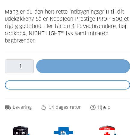
Mangler du den helt rette indbygningsgrill til dit
udekøkken? Så er Napoleon Prestige PRO™ 500 et
rigtig godt bud. Her får du 4 hovedbrændere, høj
cookbox, NIGHT LIGHT™ lys samt infrarød
bagbrænder.
local_shipping
replay
help_outline
Levering
14 dages retur
Hjælp