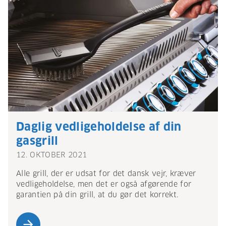
Daglig vedligeholdelse af din
gasgrill
12. OKTOBER 2021
Alle grill, der er udsat for det dansk vejr, kræver
vedligeholdelse, men det er også afgørende for
garantien på din grill, at du gør det korrekt.
arrow_forward