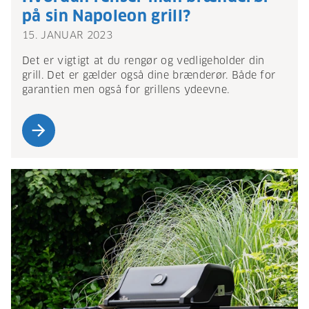
på sin Napoleon grill?
15. JANUAR 2023
Det er vigtigt at du rengør og vedligeholder din
grill. Det er gælder også dine brænderør. Både for
garantien men også for grillens ydeevne.
arrow_forward