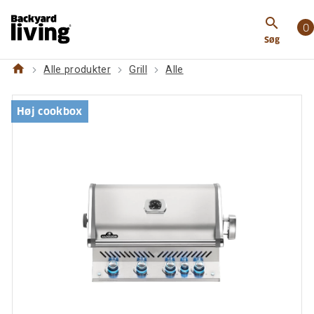
https://www.backyardliving.dk/websitedk/p/grill/alle
search
prestige-protm-500-indbygningsgrill
0
Søg
home
Alle produkter
Grill
Alle
Høj cookbox