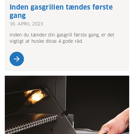
Inden gasgrillen tændes første
gang
16. APRIL 2023
Inden du tænder din gasgrill første gang, er det
vigtigt at huske disse 4 gode råd.
arrow_forward