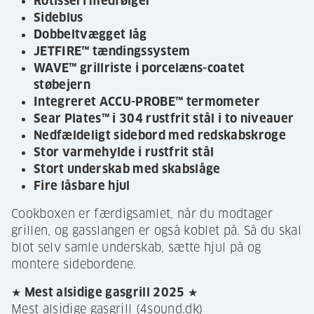
Rotisseri medfølger
Sideblus
Dobbeltvægget låg
JETFIRE™ tændingssystem
WAVE™ grillriste i porcelæns-coatet
støbejern
Integreret ACCU-PROBE™ termometer
Sear Plates™ i 304 rustfrit stål i to niveauer
Nedfældeligt sidebord med redskabskroge
Stor varmehylde i rustfrit stål
Stort underskab med skabslåge
Fire låsbare hjul
Cookboxen er færdigsamlet, når du modtager
grillen, og gasslangen er også koblet på. Så du skal
blot selv samle underskab, sætte hjul på og
montere sidebordene.
★ Mest alsidige gasgrill 2025 ★
Mest alsidige gasgrill (4sound.dk)