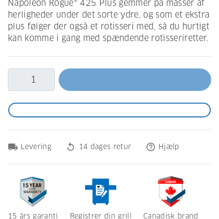
Napoleon Rogue® 425 Plus gemmer på masser af
herligheder under det sorte ydre, og som et ekstra
plus følger der også et rotisseri med, så du hurtigt
kan komme i gang med spændende rotisseriretter.
local_shipping
replay
help_outline
Levering
14 dages retur
Hjælp
15 års garanti
Registrer din grill
Canadisk brand