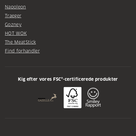
Napoleon
Traeger
Gozney
HOT WOK
The MeatStick
Find forhandler
Kig efter vores FSC®-certificerede produkter