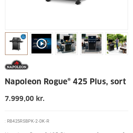
play_circle_outline
Napoleon Rogue® 425 Plus, sort
7.999,00 kr.
:
RB425RSBPK-2-DK-R