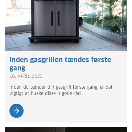
Inden gasgrillen tændes første
gang
16. APRIL 2023
Inden du tænder din gasgrill første gang, er det
vigtigt at huske disse 4 gode råd.
arrow_forward