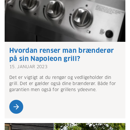
Hvordan renser man brænderør
på sin Napoleon grill?
15. JANUAR 2023
Det er vigtigt at du rengør og vedligeholder din
grill. Det er gælder også dine brænderør. Både for
garantien men også for grillens ydeevne.
arrow_forward