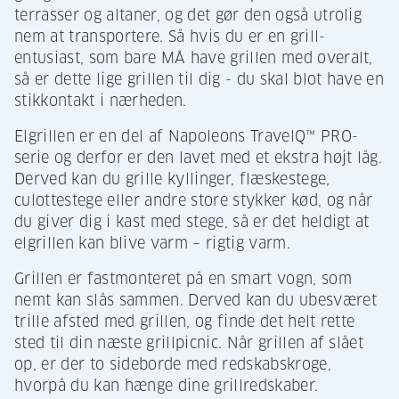
terrasser og altaner, og det gør den også utrolig
nem at transportere. Så hvis du er en grill-
entusiast, som bare MÅ have grillen med overalt,
så er dette lige grillen til dig - du skal blot have en
stikkontakt i nærheden.
Elgrillen er en del af Napoleons TravelQ™ PRO-
serie og derfor er den lavet med et ekstra højt låg.
Derved kan du grille kyllinger, flæskestege,
culottestege eller andre store stykker kød, og når
du giver dig i kast med stege, så er det heldigt at
elgrillen kan blive varm – rigtig varm.
Grillen er fastmonteret på en smart vogn, som
nemt kan slås sammen. Derved kan du ubesværet
trille afsted med grillen, og finde det helt rette
sted til din næste grillpicnic. Når grillen af slået
op, er der to sideborde med redskabskroge,
hvorpå du kan hænge dine grillredskaber.