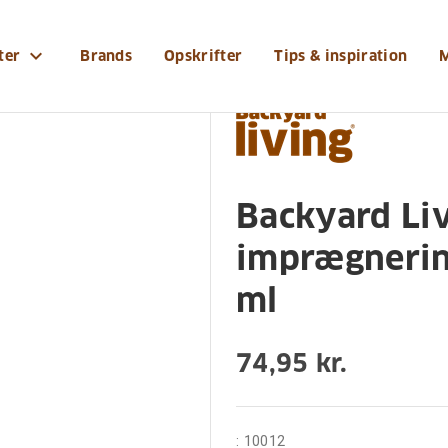
r-og-tilbehoer/grilltilbehoer/backyard-living-nano-im
expand_more
ter
Brands
Opskrifter
Tips & inspiration
Backyard Li
imprægnering
ml
74,95 kr.
:
10012