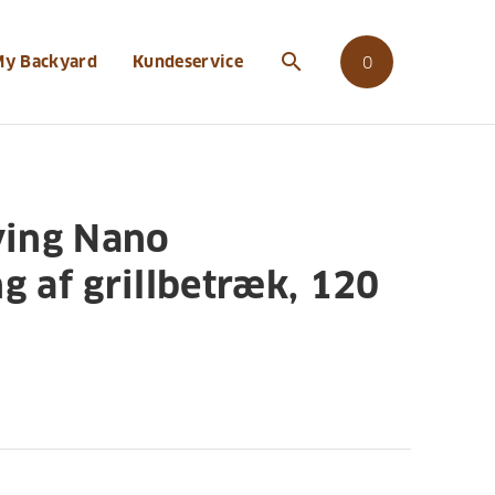
praegnering-af-grillbetraek-120-ml
search
My Backyard
Kundeservice
0
ving Nano
 af grillbetræk, 120