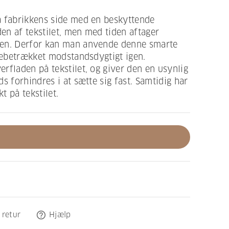
a fabrikkens side med en beskyttende
n af tekstilet, men med tiden aftager
gen. Derfor kan man anvende denne smarte
llebetrækket modstandsdygtigt igen.
rfladen på tekstilet, og giver den en usynlig
s forhindres i at sætte sig fast. Samtidig har
t på tekstilet.
help_outline
 retur
Hjælp