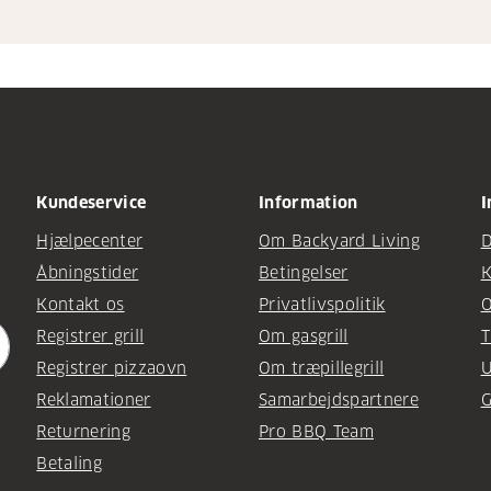
Kundeservice
Information
I
Hjælpecenter
Om Backyard Living
D
Åbningstider
Betingelser
K
Kontakt os
Privatlivspolitik
O
Registrer grill
Om gasgrill
T
Registrer pizzaovn
Om træpillegrill
U
Reklamationer
Samarbejdspartnere
G
Returnering
Pro BBQ Team
Betaling