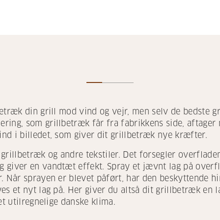
etræk din grill mod vind og vejr, men selv de bedste g
ring, som grillbetræk får fra fabrikkens side, aftage
d i billedet, som giver dit grillbetræk nye kræfter.
grillbetræk og andre tekstiler. Det forsegler overfladen
giver en vandtæt effekt. Spray et jævnt lag på overfla
. Når sprayen er blevet påført, har den beskyttende h
s et nyt lag på. Her giver du altså dit grillbetræk en l
et utilregnelige danske klima.