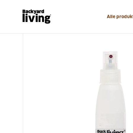
https://www.backyardliving.dk/websitedk/p/grilludsty
Alle produk