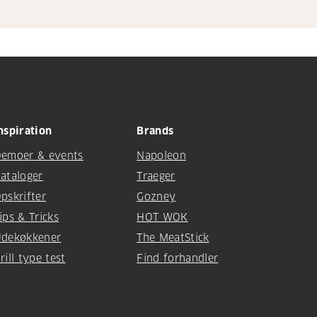
nspiration
Brands
emoer & events
Napoleon
ataloger
Traeger
pskrifter
Gozney
ips & Tricks
HOT WOK
dekøkkener
The MeatStick
rill type test
Find forhandler