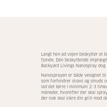
Langt hen ad vejen beskytter et b
fjende. Den beskyttende imprægne
Backyard Livings Nanospray dog in
Nanosprayen er både velegnet til 
som forhindrer snavs og smuds og 
lad det tørre i minimum 2-3 timer
måneder, hvorefter der skal spraye
der nok skal sikre din grill mod d