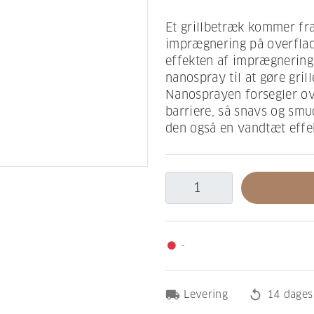
Et grillbetræk kommer fr
imprægnering på overflade
effekten af imprægnerin
nanospray til at gøre gri
Nanosprayen forsegler ove
barriere, så snavs og smud
den også en vandtæt effek
-
fiber_manual_record
local_shipping
replay
Levering
14 dages