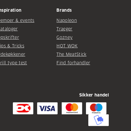
nspiration
Brands
emoer & events
Napoleon
ataloger
Traeger
pskrifter
Gozney
ips & Tricks
HOT WOK
dekøkkener
The MeatStick
rill type test
Find forhandler
Sikker handel