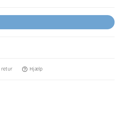
help_outline
 retur
Hjælp