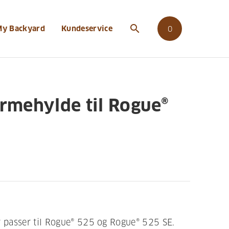
l-rogue-525-krom
search
My Backyard
Kundeservice
0
rmehylde til Rogue®
passer til Rogue® 525 og Rogue® 525 SE.