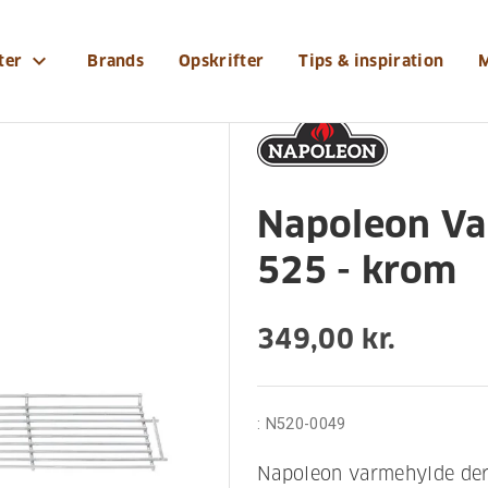
r-og-tilbehoer/grilltilbehoer/napoleon-varmehylde-ti
expand_more
ter
Brands
Opskrifter
Tips & inspiration
Napoleon Va
525 - krom
349,00 kr.
:
N520-0049
Napoleon varmehylde der 