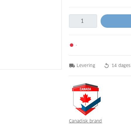
-
fiber_manual_record
local_shipping
replay
Levering
14 dages
Canadisk brand