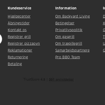
Kundeservice
Information
I
Hjælpecenter
Om Backyard Living
D
Åbningstider
Betingelser
K
Kontakt os
Privatlivspolitik
O
Registrer grill
Om gasgrill
T
Registrer pizzaovn
Om træpillegrill
U
Reklamationer
Samarbejdspartnere
G
Returnering
Pro BBQ Team
Betaling