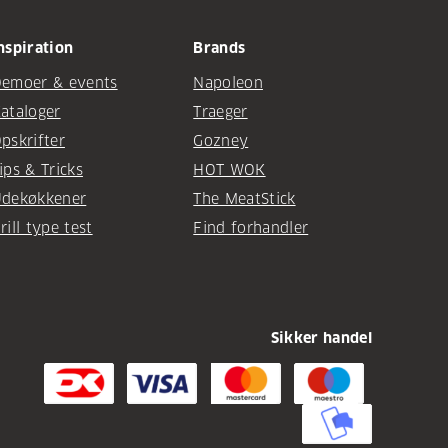
nspiration
Brands
emoer & events
Napoleon
ataloger
Traeger
pskrifter
Gozney
ips & Tricks
HOT WOK
dekøkkener
The MeatStick
rill type test
Find forhandler
Sikker handel