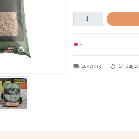
-
fiber_manual_record
local_shipping
replay
Levering
14 dages