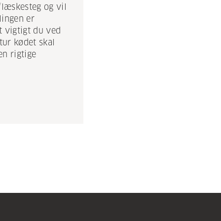
flæskesteg og vil
lingen er
t vigtigt du ved
ur kødet skal
n rigtige