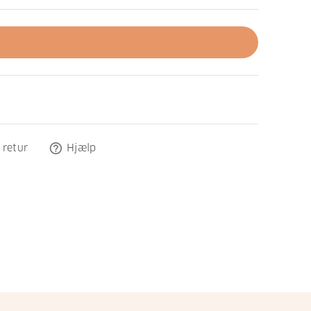
help_outline
 retur
Hjælp