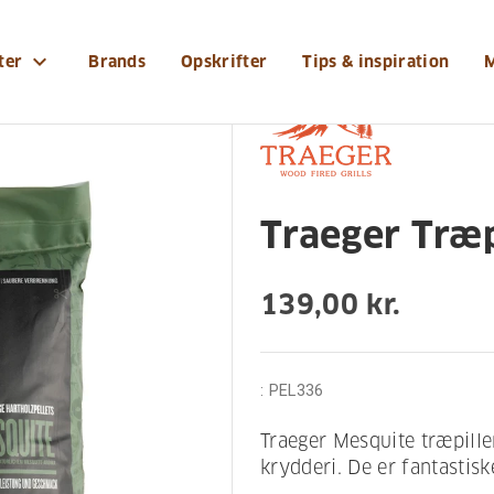
og-tilbehoer/grilltilbehoer/traeger-traepiller-mesquit
expand_more
ter
Brands
Opskrifter
Tips & inspiration
Traeger Træp
139,00 kr.
:
PEL336
Traeger Mesquite træpiller
krydderi. De er fantastiske