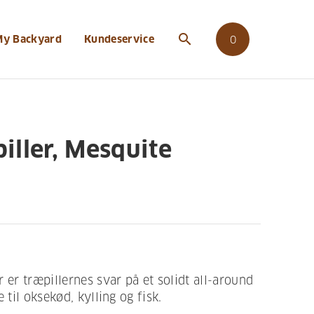
e
search
My Backyard
Kundeservice
0
iller, Mesquite
 er træpillernes svar på et solidt all-around
 til oksekød, kylling og fisk.