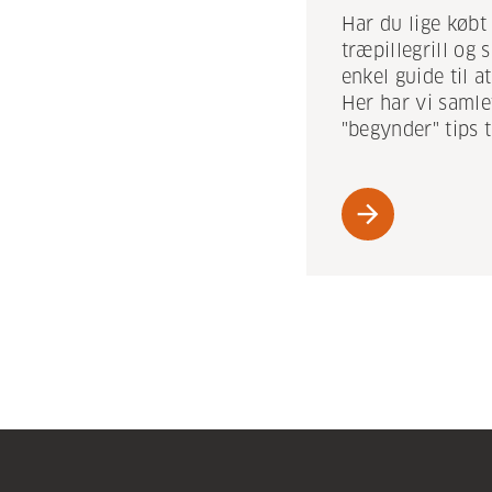
Har du lige købt 
træpillegrill og
enkel guide til 
Her har vi samle
"begynder" tips ti
arrow_forward