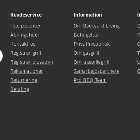
Kundeservice
Information
I
Hjælpecenter
Om Backyard Living
D
Åbningstider
Betingelser
K
Kontakt os
Privatlivspolitik
O
Registrer grill
Om gasgrill
T
Registrer pizzaovn
Om træpillegrill
U
Reklamationer
Samarbejdspartnere
G
Returnering
Pro BBQ Team
Betaling