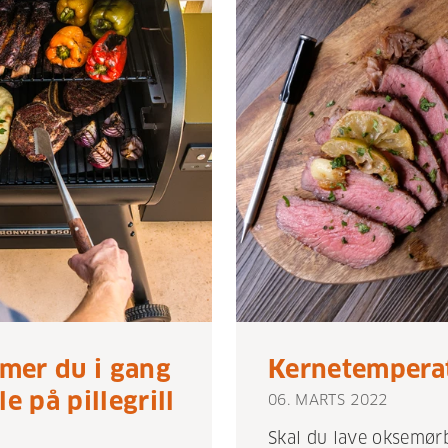
mer du i gang
Kernetempera
le på pillegrill
06. MARTS 2022
Skal du lave oksemørb