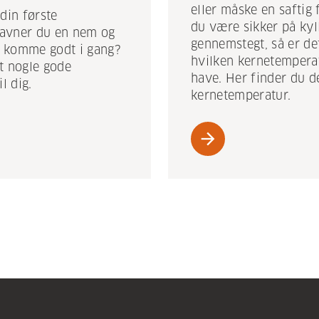
eller måske en saftig 
din første
du være sikker på kyl
 savner du en nem og
gennemstegt, så er de
at komme godt i gang?
hvilken kernetemperat
t nogle gode
have. Her finder du de
l dig.
kernetemperatur.
arrow_forward