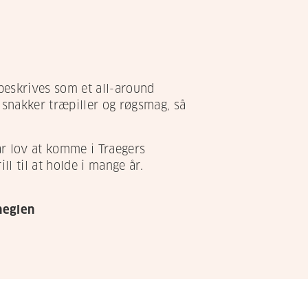
beskrives som et all-around
i snakker træpiller og røgsmag, så
får lov at komme i Traegers
ll til at holde i mange år.
sneglen