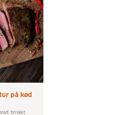
tur på kød
rad, brisket