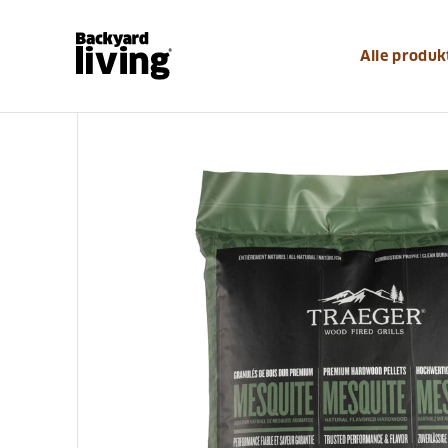
https://www.backyardliving.dk/websitedk/p/grilludstyr-
Alle produk