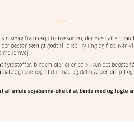
 sin smag fra mesquite-træsorten, der mest af alt kan 
er passer særligt godt til okse, kylling og fisk. Når v
e mellemvej.
at fyldstoffer, bindemidler eller bark. Kun det bedste 
imale og rene røg til din mad og det hjælper din pillegri
at af smule sojabønne-olie til at binde med og fugte 