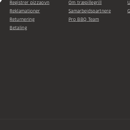
Registrer pizzaovn
Om træpillegrill
U
Reklamationer
Samarbejdspartnere
G
Returnering
Pro BBQ Team
Betaling