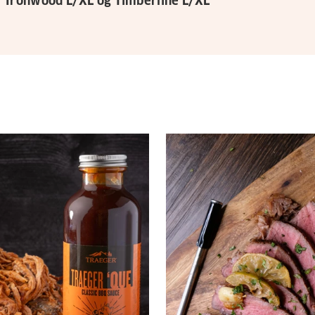
 Ironwood L/XL og Timberline L/XL