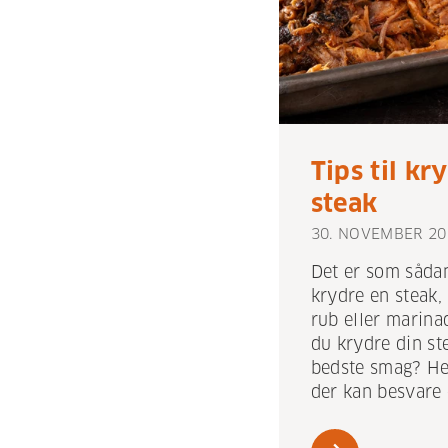
Tips til kr
steak
30. NOVEMBER 20
Det er som sådan
krydre en steak,
rub eller marina
du krydre din st
bedste smag? Her
der kan besvare 