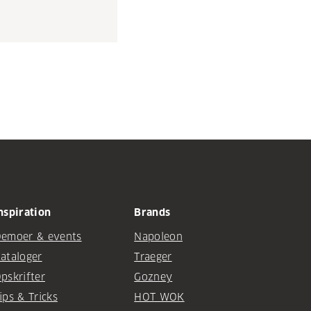
nspiration
Brands
emoer & events
Napoleon
ataloger
Traeger
pskrifter
Gozney
ips & Tricks
HOT WOK