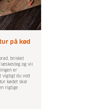
tur på kød
rad, brisket
flæskesteg og vil
lingen er
t vigtigt du ved
ur kødet skal
n rigtige