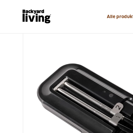
https://www.backyardliving.dk/websitedk/p/grilludsty
Alle produk