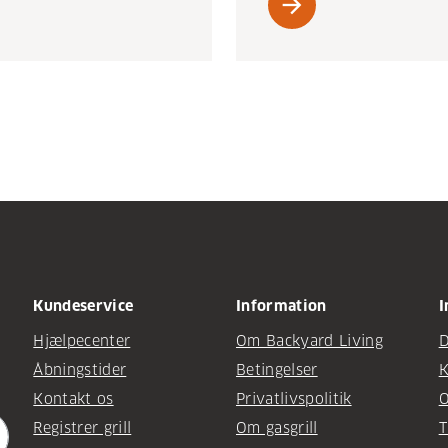
arrow_forward
Kundeservice
Information
I
Hjælpecenter
Om Backyard Living
D
Åbningstider
Betingelser
K
Kontakt os
Privatlivspolitik
O
Registrer grill
Om gasgrill
T