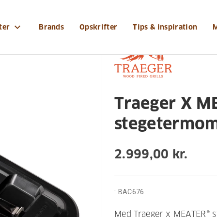
r-og-tilbehoer/grilltilbehoer/traeger-x-meater-traadl
expand_more
ter
Brands
Opskrifter
Tips & inspiration
Traeger X M
stegetermom
2.999,00 kr.
:
BAC676
Med Traeger x MEATER® st