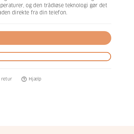
eraturer, og den trådløse teknologi gør det
den direkte fra din telefon.
help_outline
 retur
Hjælp