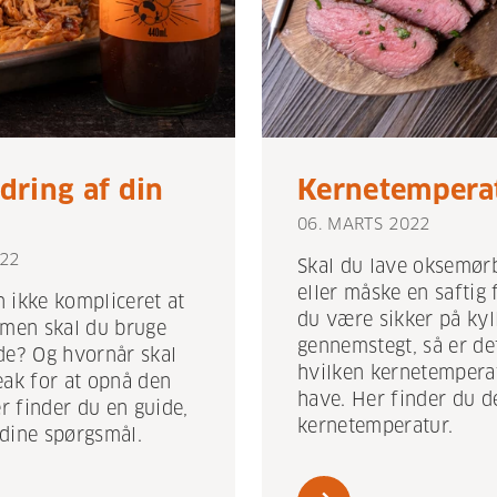
ydring af din
Kernetempera
06. MARTS 2022
22
Skal du lave oksemørb
eller måske en saftig 
 ikke kompliceret at
du være sikker på kyl
 men skal du bruge
gennemstegt, så er de
de? Og hvornår skal
hvilken kernetemperat
eak for at opnå den
have. Her finder du de
 finder du en guide,
kernetemperatur.
dine spørgsmål.