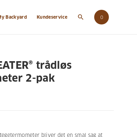
oes-stegetermometer-2-pak
search
My Backyard
Kundeservice
0
EATER® trådløs
eter 2-pak
egetermometer bliver det en smal sag at