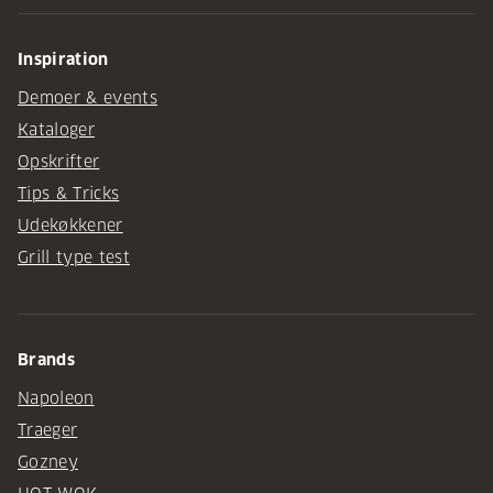
Inspiration
Demoer & events
Kataloger
Opskrifter
Tips & Tricks
Udekøkkener
Grill type test
Brands
Napoleon
Traeger
Gozney