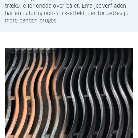
trækul eller endda over bålet. Emaljeoverfladen
har en naturlig non-stick-effekt, der forbedres jo
mere panden bruges.