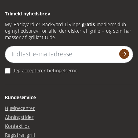
Tilmeld nyhedsbrev
My Backyard er Backyard Livings
gratis
medlemsklub
og nyhedsbrev for alle, der elsker at grille – og som har
masser af grillattitude.
arrow_forward
Jeg accepterer
betingelserne
Kundeservice
Hjælpecenter
Åbningstider
Kontakt os
Registrer grill