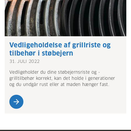
Vedligeholdelse af grillriste og
tilbehør i støbejern
31. JULI 2022
Vedligeholder du dine støbejernsriste og -
grilltilbehør korrekt, kan det holde i generationer
og du undgår rust eller at maden hænger fast.
arrow_forward