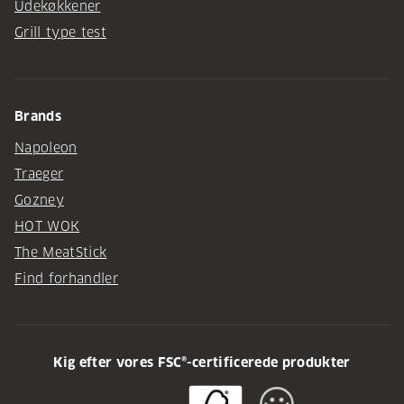
Udekøkkener
Grill type test
Brands
Napoleon
Traeger
Gozney
HOT WOK
The MeatStick
Find forhandler
Kig efter vores FSC®-certificerede produkter