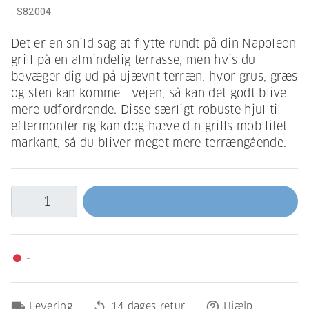
:
S82004
Det er en snild sag at flytte rundt på din Napoleon
grill på en almindelig terrasse, men hvis du
bevæger dig ud på ujævnt terræn, hvor grus, græs
og sten kan komme i vejen, så kan det godt blive
mere udfordrende. Disse særligt robuste hjul til
eftermontering kan dog hæve din grills mobilitet
markant, så du bliver meget mere terrængående.
-
fiber_manual_record
local_shipping
replay
help_outline
Levering
14 dages retur
Hjælp