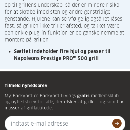
op til grillens underskab, så der er mindre risiko
for at skrabe imod sten og andre genstridige
genstande. Hjulene kan selvfølgelig også let låses
fast, så grillen ikke triller afsted, og takket være
den enkle plug-in funktion er de ganske nemme at
montere på grillen.
Sættet indeholder fire hjul og passer til
Napoleons Prestige PRO™ 500 grill
Tilmeld nyhedsbrev
My Backyard er Backyard Livings
gratis
medlemsklub
og nyhedsbrev for alle, der elsker at grille – og som har
masser af grillattitude.
arrow_forward