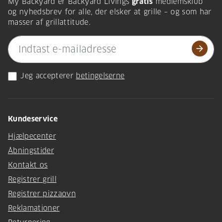
My Backyard er Backyard Livings
gratis
medlemsklub
og nyhedsbrev for alle, der elsker at grille – og som har
masser af grillattitude.
arrow_forward
Jeg accepterer
betingelserne
Kundeservice
Hjælpecenter
Åbningstider
Kontakt os
Registrer grill
Registrer pizzaovn
Reklamationer