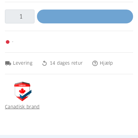
-
fiber_manual_record
local_shipping
replay
help_outline
Levering
14 dages retur
Hjælp
Canadisk brand