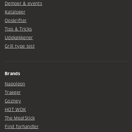
Demoer & events
Kataloger
Opskrifter
Tips & Tricks
Udekøkkener
Grill type test
Brands
Napoleon
Traeger
Gozney
HOT WOK
The MeatStick
Find forhandler