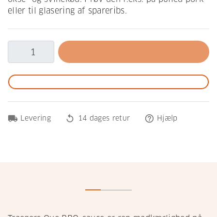
eller til glasering af spareribs.
local_shipping
replay
help_outline
Levering
14 dages retur
Hjælp