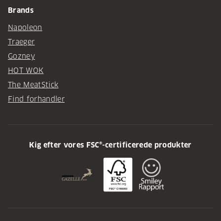
Brands
Napoleon
Traeger
Gozney
HOT WOK
The MeatStick
Find forhandler
Kig efter vores FSC®-certificerede produkter