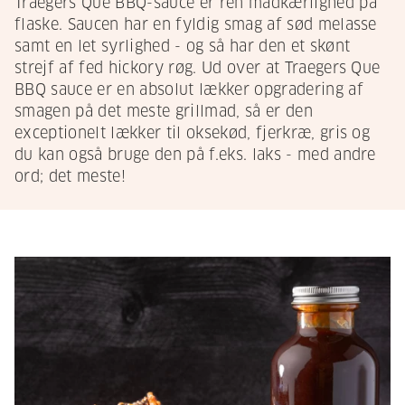
Traegers Que BBQ-sauce er ren madkærlighed på
flaske. Saucen har en fyldig smag af sød melasse
samt en let syrlighed - og så har den et skønt
strejf af fed hickory røg. Ud over at Traegers Que
BBQ sauce er en absolut lækker opgradering af
smagen på det meste grillmad, så er den
exceptionelt lækker til oksekød, fjerkræ, gris og
du kan også bruge den på f.eks. laks - med andre
ord; det meste!