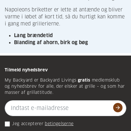
Napoleons briketter er lette at antænde og bliver
varme i løbet af kort tid, så du hurtigt kan komme
i gang med grillerierne.
Lang brændetid
Blanding af ahorn, birk og bøg
Tilmeld nyhedsbrev
My Backyard er Backyard Livings
gratis
medlemsklub
og nyhedsbrev for alle, der elsker at grille – og som har
masser af grillattitude.
arrow_forward
Jeg accepterer
betingelserne