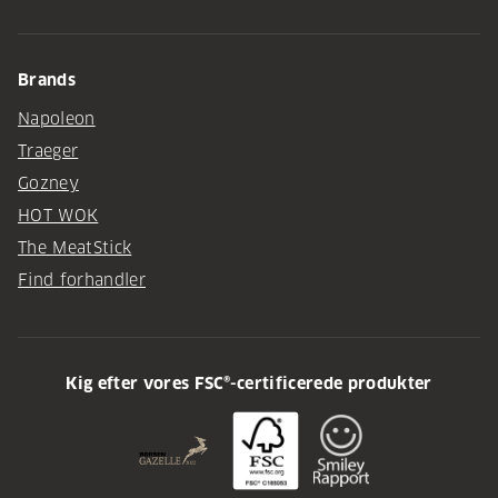
Brands
Napoleon
Traeger
Gozney
HOT WOK
The MeatStick
Find forhandler
Kig efter vores FSC®-certificerede produkter