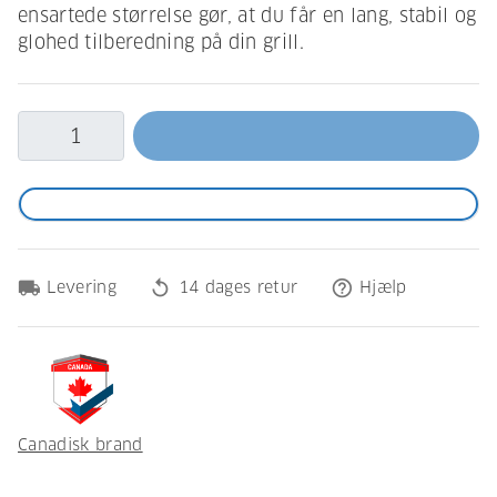
ensartede størrelse gør, at du får en lang, stabil og
glohed tilberedning på din grill.
local_shipping
replay
help_outline
Levering
14 dages retur
Hjælp
Canadisk brand