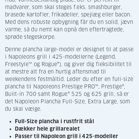
madvarer, som skal steges f.eks. smashburger,
brasede kartofler, frikadeller, spejlæg eller bacon.
Med dens robuste opbygning får du en solid, jævn
varme, så du nemt kan opnå den eftertragtede,
sprøde stegeskorpe.
Denne plancha large-model er designet til at passe
i Napoleons grill i 425-modellerne (Legend,
Freestyle™ og Rogue®), og giver dig fleksibilitet til
at mestre alt fra en hurtig aftensmad til
weekendens festmåltid. Leder du efter en full-size
plancha til Napoleons Prestige PRO™, Prestige®,
Built-in 700 samt Rogue® 525 og 625 grill, så er
det Napoleon Plancha Full-Size, Extra Large, som
du skal vælge.
Full-Size plancha i rustfrit stål
Dækker hele grillarealet
Passer til Napoleon grill i 425-modeller