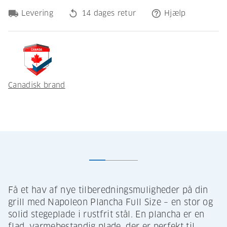
local_shipping
replay
help_outline
Levering
14 dages retur
Hjælp
Canadisk brand
Få et hav af nye tilberedningsmuligheder på din
grill med Napoleon Plancha Full Size – en stor og
solid stegeplade i rustfrit stål. En plancha er en
flad, varmebestandig plade, der er perfekt til