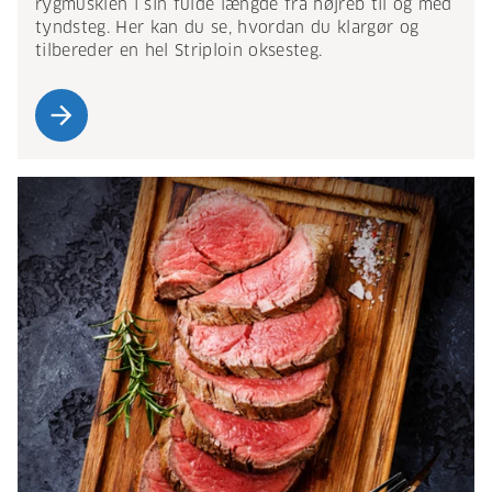
rygmusklen i sin fulde længde fra højreb til og med
tyndsteg. Her kan du se, hvordan du klargør og
tilbereder en hel Striploin oksesteg.
arrow_forward