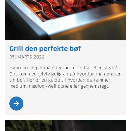
Grill den perfekte bøf
05. MARTS 2022
Hvordan steger man den perfekte bøf eller steak?
Det kommer selvfølgelig an på hvordan man ønsker
sin bøf. Her er en guide til hvordan du rammer
medium, medium-well done eller gennemstegt.
arrow_forward