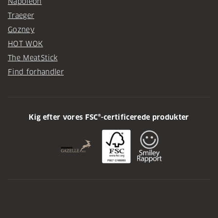
Napoleon
Traeger
Gozney
HOT WOK
The MeatStick
Find forhandler
Kig efter vores FSC®-certificerede produkter