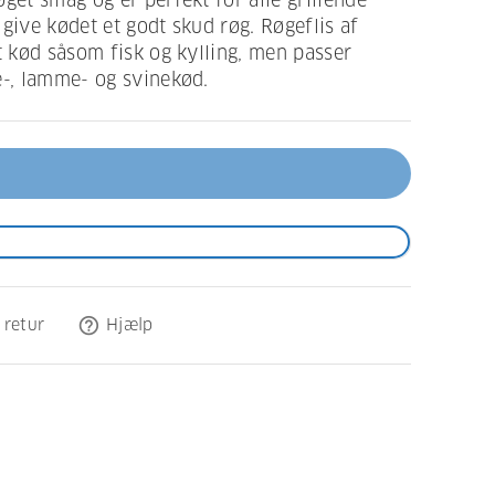
get smag og er perfekt for alle grillende
give kødet et godt skud røg. Røgeflis af
st kød såsom fisk og kylling, men passer
e-, lamme- og svinekød.
help_outline
 retur
Hjælp