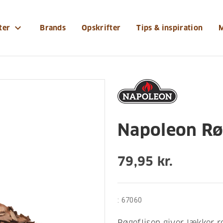
-og-tilbehoer/grilltilbehoer/napoleon-roegeflis-aeble
expand_more
ter
Brands
Opskrifter
Tips & inspiration
tilbehør
Napoleon Rø
79,95 kr.
:
67060