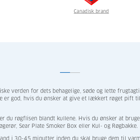
Canadisk brand
iske verden for dets behagelige, søde og lette frugtag
r god, hvis du ønsker at give et lækkert røget pift til 
ter du røgflisen blandt kullene. Hvis du ønsker at bruge 
gerør, Sear Plate Smoker Box eller Kul- og Røgbakke.
 vand i 30-45 minutter inden du skal bruge dem til va