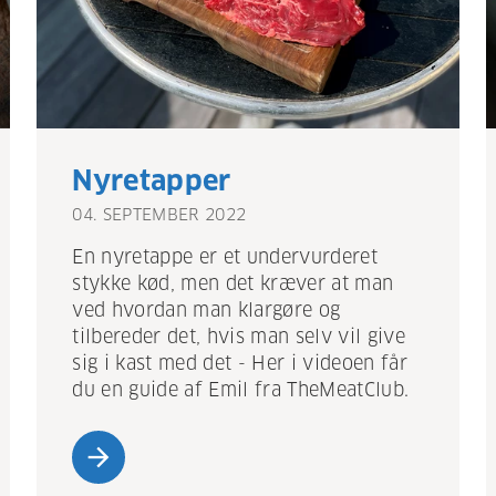
Nyretapper
04. SEPTEMBER 2022
En nyretappe er et undervurderet
stykke kød, men det kræver at man
ved hvordan man klargøre og
tilbereder det, hvis man selv vil give
sig i kast med det - Her i videoen får
du en guide af Emil fra TheMeatClub.
arrow_forward