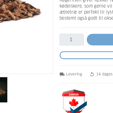
Røgeflisen giver lækker rø
kødelskere, som gerne vil 
æbletræ er perfekt til ly
bestemt også godt til oks
local_shipping
replay
Levering
14 dages