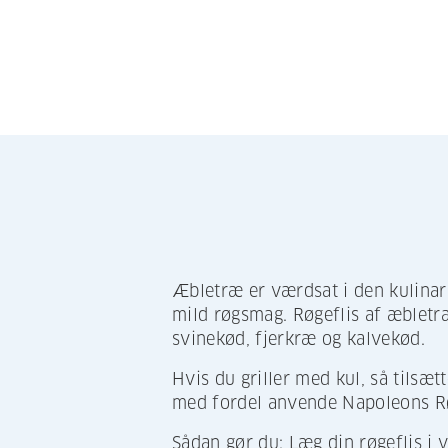
Æbletræ er værdsat i den kulinar
mild røgsmag. Røgeflis af æbletræ e
svinekød, fjerkræ og kalvekød.
Hvis du griller med kul, så tilsæt
med fordel anvende Napoleons Rø
Sådan gør du: Læg din røgeflis i