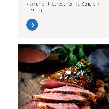
klargør og tilbereder en hel Striploin
oksesteg.
arrow_forward