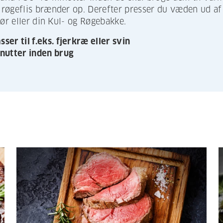
øgeflis brænder op. Derefter presser du væden ud af di
rør eller din Kul- og Røgebakke.
ser til f.eks. fjerkræ eller svin
nutter inden brug