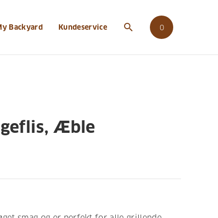
search
My Backyard
Kundeservice
0
geflis, Æble