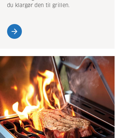
du klargør den til grillen.
arrow_forward