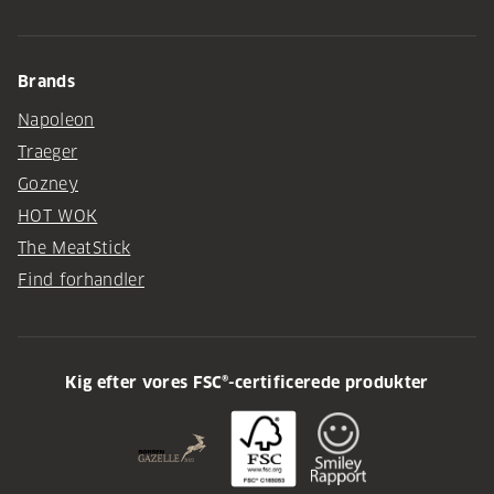
Brands
Napoleon
Traeger
Gozney
HOT WOK
The MeatStick
Find forhandler
Kig efter vores FSC®-certificerede produkter