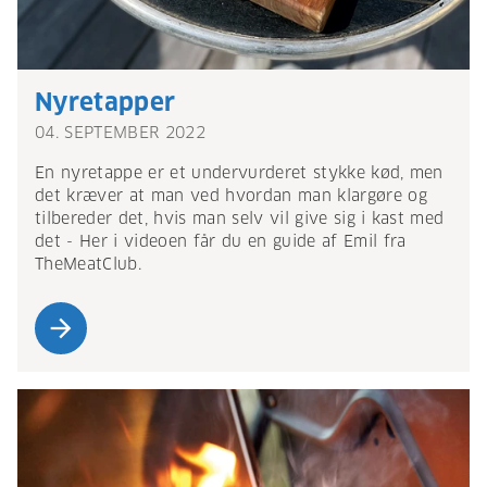
Nyretapper
04. SEPTEMBER 2022
En nyretappe er et undervurderet stykke kød, men
det kræver at man ved hvordan man klargøre og
tilbereder det, hvis man selv vil give sig i kast med
det - Her i videoen får du en guide af Emil fra
TheMeatClub.
arrow_forward