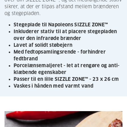
sikrer, at der er tilpas afstand mellem brænderen
og stegepladen.
Stegeplade til Napoleons SIZZLE ZONE™
Inkluderer stativ til at placere stegepladen
over den infrarøde brænder
Lavet af solidt støbejern
Med fedtopsamlingsrende - forhindrer
fedtbrand
Porcelænsemaljeret - let at rengøre og anti-
klæbende egenskaber
Passer til en lille SIZZLE ZONE™ - 23 x 26 cm
Vaskes i hånden med varmt vand