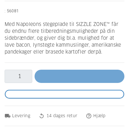
:
56081
Med Napoleons stegeplade til SIZZLE ZONE™ får
du endnu flere tilberedningsmuligheder på din
sidebrænder, og giver dig bl.a. mulighed for at
lave bacon, lynstegte kammuslinger, amerikanske
pandekager eller brasede kartofler derpå.
local_shipping
replay
help_outline
Levering
14 dages retur
Hjælp