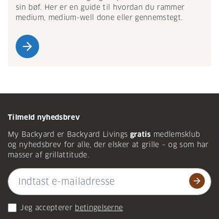
sin bøf. Her er en guide til hvordan du rammer
medium, medium-well done eller gennemstegt.
arrow_forward
Tilmeld nyhedsbrev
My Backyard er Backyard Livings
gratis
medlemsklub
og nyhedsbrev for alle, der elsker at grille – og som har
masser af grillattitude.
arrow_forward
Jeg accepterer
betingelserne