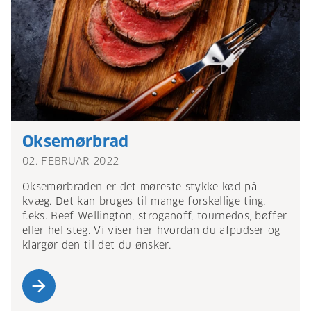
Oksemørbrad
02. FEBRUAR 2022
Oksemørbraden er det møreste stykke kød på
kvæg. Det kan bruges til mange forskellige ting,
f.eks. Beef Wellington, stroganoff, tournedos, bøffer
eller hel steg. Vi viser her hvordan du afpudser og
klargør den til det du ønsker.
arrow_forward