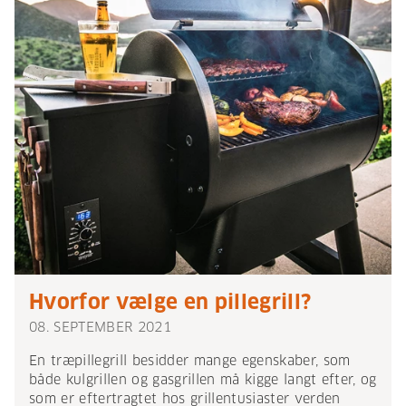
Hvorfor vælge en pillegrill?
08. SEPTEMBER 2021
En træpillegrill besidder mange egenskaber, som
både kulgrillen og gasgrillen må kigge langt efter, og
som er eftertragtet hos grillentusiaster verden