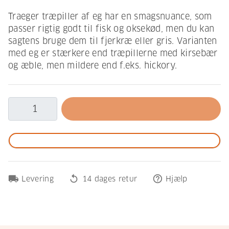
Traeger træpiller af eg har en smagsnuance, som
passer rigtig godt til fisk og oksekød, men du kan
sagtens bruge dem til fjerkræ eller gris. Varianten
med eg er stærkere end træpillerne med kirsebær
og æble, men mildere end f.eks. hickory.
local_shipping
replay
help_outline
Levering
14 dages retur
Hjælp