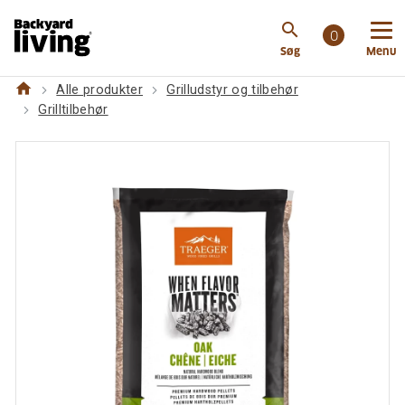
https://www.backyardliving.dk/websitedk/p/grilludsty
search
og-tilbehoer/grilltilbehoer/traeger-traepiller-eg
0
Søg
Menu
home
Alle produkter
Grilludstyr og tilbehør
Grilltilbehør