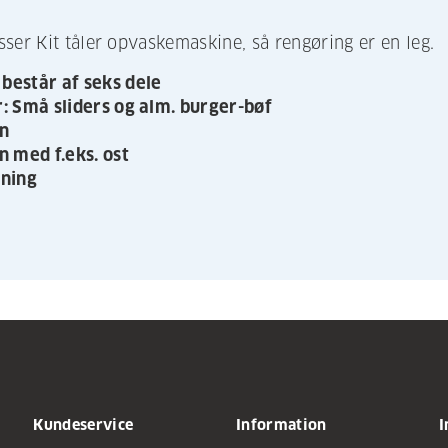
ser Kit tåler opvaskemaskine, så rengøring er en leg.
består af seks dele
r: Små sliders og alm. burger-bøf
n
n med f.eks. ost
gning
Kundeservice
Information
I