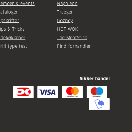
emoer & events
Napoleon
ataloger
Traeger
pskrifter
Gozney
ips & Tricks
HOT WOK
dekøkkener
The MeatStick
rill type test
Find forhandler
Sikker handel