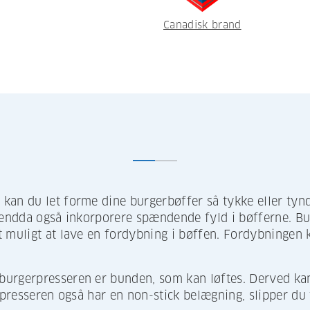
Canadisk brand
kan du let forme dine burgerbøffer så tykke eller tynd
u endda også inkorporere spændende fyld i bøfferne. B
 muligt at lave en fordybning i bøffen. Fordybningen k
urgerpresseren er bunden, som kan løftes. Derved kan
rpresseren også har en non-stick belægning, slipper du 