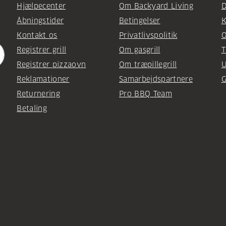
Hjælpecenter
Om Backyard Living
D
Åbningstider
Betingelser
K
Kontakt os
Privatlivspolitik
O
Registrer grill
Om gasgrill
T
Registrer pizzaovn
Om træpillegrill
U
Reklamationer
Samarbejdspartnere
G
Returnering
Pro BBQ Team
Betaling