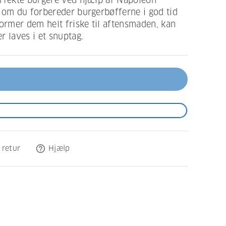
erfekte burgere ved hjælp af Napoleon
 om du forbereder burgerbøfferne i god tid
former dem helt friske til aftensmaden, kan
r laves i et snuptag.
help_outline
 retur
Hjælp