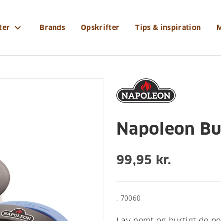
r-og-tilbehoer/koekkenudstyr/napoleon-burgerpresser-
expand_more
ter
Brands
Opskrifter
Tips & inspiration
enudstyr
Napoleon Bu
99,95 kr.
:
70060