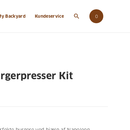
kit
search
My Backyard
Kundeservice
0
rgerpresser Kit