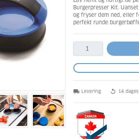
Lav nemt og hurtigt de p
Burgerpresser Kit. Uanset
og fryser dem ned, eller 
perfekt runde burgerbøffe
local_shipping
replay
Levering
14 dages