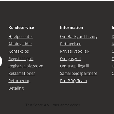
Kundeservice
Information
I
Hjælpecenter
Om Backyard Living
D
Åbningstider
Betingelser
K
Kontakt os
Privatlivspolitik
O
Registrer grill
Om gasgrill
T
Registrer pizzaovn
Om træpillegrill
U
Reklamationer
Samarbejdspartnere
G
Returnering
Pro BBQ Team
Betaling