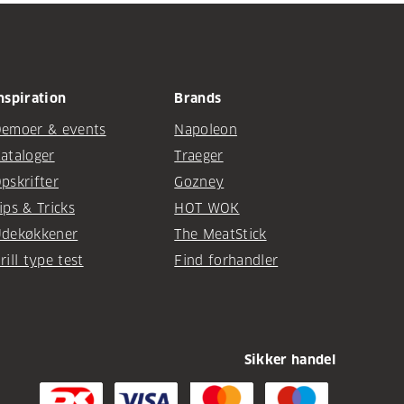
nspiration
Brands
emoer & events
Napoleon
ataloger
Traeger
pskrifter
Gozney
ips & Tricks
HOT WOK
dekøkkener
The MeatStick
rill type test
Find forhandler
Sikker handel