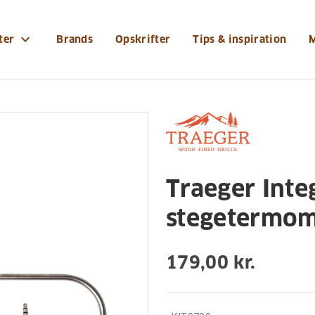
r-og-tilbehoer/temperatur-kontrol/stegetermometre/tr
expand_more
ter
Brands
Opskrifter
Tips & inspiration
eratur kontrol
Stegetermometre
Traeger Inte
stegetermom
179,00 kr.