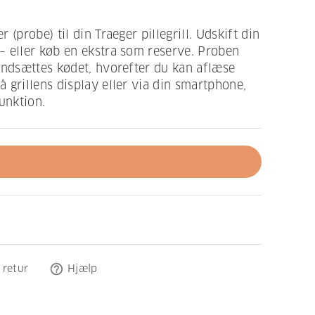
 (probe) til din Traeger pillegrill. Udskift din
– eller køb en ekstra som reserve. Proben
indsættes kødet, hvorefter du kan aflæse
 grillens display eller via din smartphone,
unktion.
help_outline
 retur
Hjælp