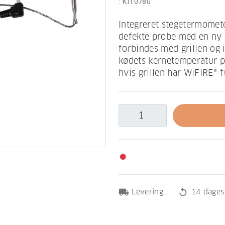
:
KIT0780
Integreret stegetermometer
defekte probe med en ny 
forbindes med grillen og 
kødets kernetemperatur på
hvis grillen har WiFIRE®-f
-
fiber_manual_record
local_shipping
replay
Levering
14 dages