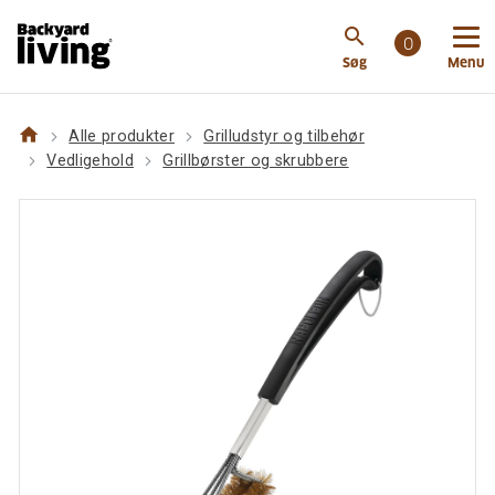
https://www.backyardliving.dk/websitedk/p/grilludsty
search
og-tilbehoer/vedligehold/grillboerster-og-
0
Søg
Menu
skrubbere/napoleon-triple-grillboerste-messing
home
Alle produkter
Grilludstyr og tilbehør
Vedligehold
Grillbørster og skrubbere