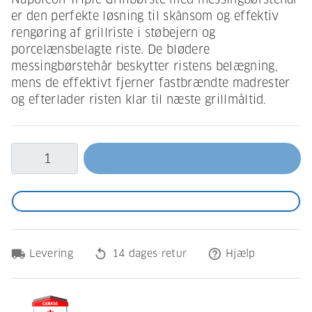
er den perfekte løsning til skånsom og effektiv
rengøring af grillriste i støbejern og
porcelænsbelagte riste. De blødere
messingbørstehår beskytter ristens belægning,
mens de effektivt fjerner fastbrændte madrester
og efterlader risten klar til næste grillmåltid.
local_shipping
replay
help_outline
Levering
14 dages retur
Hjælp