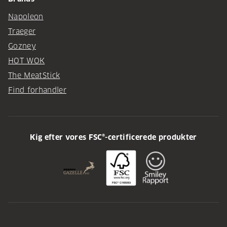
Napoleon
Traeger
Gozney
HOT WOK
The MeatStick
Find forhandler
Kig efter vores FSC®-certificerede produkter