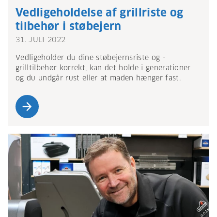
Vedligeholdelse af grillriste og
tilbehør i støbejern
31. JULI 2022
Vedligeholder du dine støbejernsriste og -
grilltilbehør korrekt, kan det holde i generationer
og du undgår rust eller at maden hænger fast.
arrow_forward