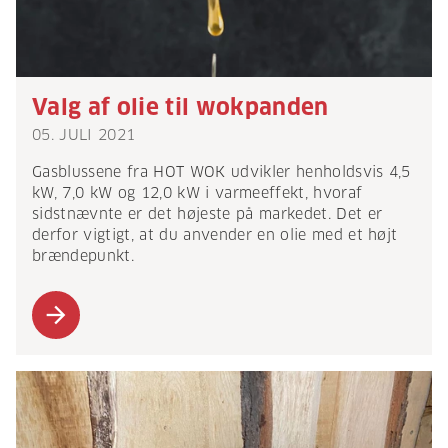
Valg af olie til wokpanden
05. JULI 2021
Gasblussene fra HOT WOK udvikler henholdsvis 4,5
kW, 7,0 kW og 12,0 kW i varmeeffekt, hvoraf
sidstnævnte er det højeste på markedet. Det er
derfor vigtigt, at du anvender en olie med et højt
brændepunkt.
arrow_forward