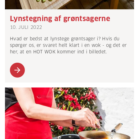
Lynstegning af grøntsagerne
10. JULI 2022
Hvad er bedst at lynstege grøntsager i? Hvis du
spørger os, er svaret helt klart i en wok - og det er
her, at en HOT WOK kommer ind i billedet.
arrow_forward