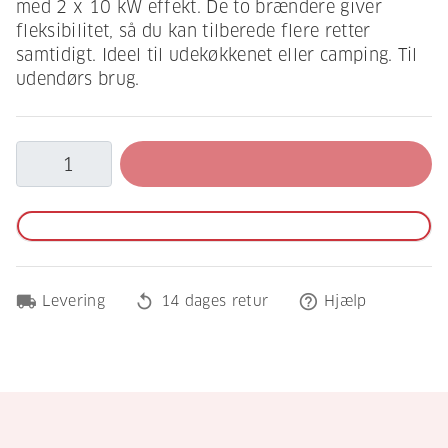
med 2 x 10 kW effekt. De to brændere giver
fleksibilitet, så du kan tilberede flere retter
samtidigt. Ideel til udekøkkenet eller camping. Til
udendørs brug.
local_shipping
replay
help_outline
Levering
14 dages retur
Hjælp