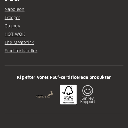
Napoleon
Traeger
Gozney
HOT WOK
The MeatStick
Find forhandler
Kig efter vores FSC®-certificerede produkter