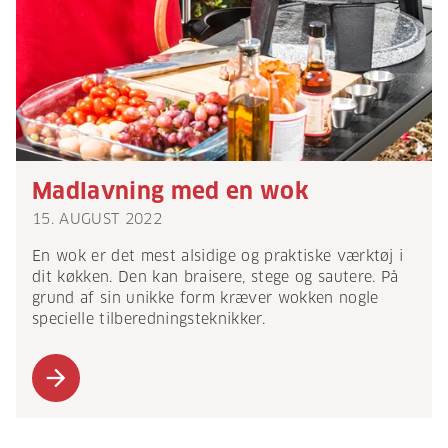
Madlavning med en wok
15. AUGUST 2022
En wok er det mest alsidige og praktiske værktøj i
dit køkken. Den kan braisere, stege og sautere. På
grund af sin unikke form kræver wokken nogle
specielle tilberedningsteknikker.
arrow_forward