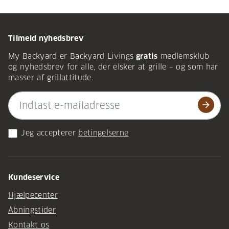
Tilmeld nyhedsbrev
My Backyard er Backyard Livings
gratis
medlemsklub
og nyhedsbrev for alle, der elsker at grille – og som har
masser af grillattitude.
arrow_forward
Jeg accepterer
betingelserne
Kundeservice
Hjælpecenter
Åbningstider
Kontakt os