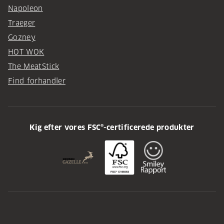
Napoleon
Traeger
Gozney
HOT WOK
The MeatStick
Find forhandler
Kig efter vores FSC®-certificerede produkter