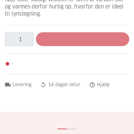
og varmes derfor hurtig op, hvorfor den er ideel
til lynstegning.
-
fiber_manual_record
local_shipping
replay
help_outline
Levering
14 dages retur
Hjælp