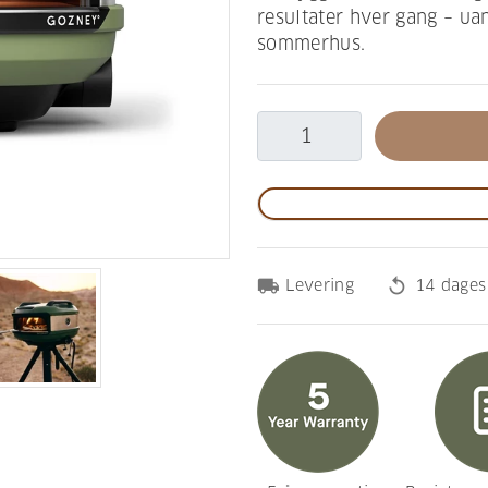
resultater hver gang – ua
sommerhus.
local_shipping
replay
Levering
14 dages