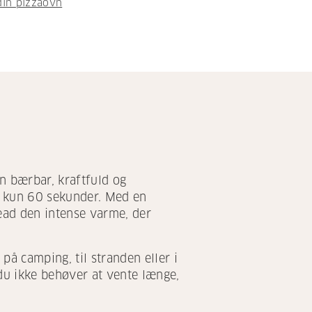
din pizzaovn
n bærbar, kraftfuld og
på kun 60 sekunder. Med en
ead den intense varme, der
å camping, til stranden eller i
u ikke behøver at vente længe,