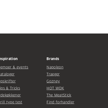
nspiration
Brands
emoer & events
Napoleon
ataloger
Traeger
pskrifter
Gozney
ips & Tricks
HOT WOK
dekøkkener
The MeatStick
rill type test
Find forhandler