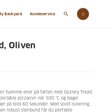
search
My Backyard
Kundeservice
0
d, Oliven
aer hjemme eller på farten med Gozney Tread.
ortable pizzaovn når 500 °C og bager
aer på blot 60 sekunder. Med solid isolering,
en robust stenbund får du perfekte