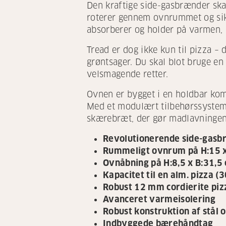
Den kraftige side-gasbrænder ska
roterer gennem ovnrummet og sikr
absorberer og holder på varmen, s
Tread er dog ikke kun til pizza – 
grøntsager. Du skal blot bruge en 
velsmagende retter.
Ovnen er bygget i en holdbar komb
Med et modulært tilbehørssystem 
skærebræt, der gør madlavningen 
Revolutionerende side-gasb
Rummeligt ovnrum på H:15 x
Ovnåbning på H:8,5 x B:31,5
Kapacitet til en alm. pizza (
Robust 12 mm cordierite piz
Avanceret varmeisolering
Robust konstruktion af stål 
Indbyggede bærehåndtag