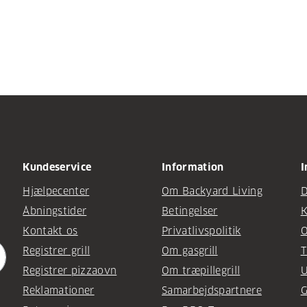
Kundeservice
Information
I
Hjælpecenter
Om Backyard Living
D
Åbningstider
Betingelser
K
Kontakt os
Privatlivspolitik
O
Registrer grill
Om gasgrill
T
Registrer pizzaovn
Om træpillegrill
U
Reklamationer
Samarbejdspartnere
G