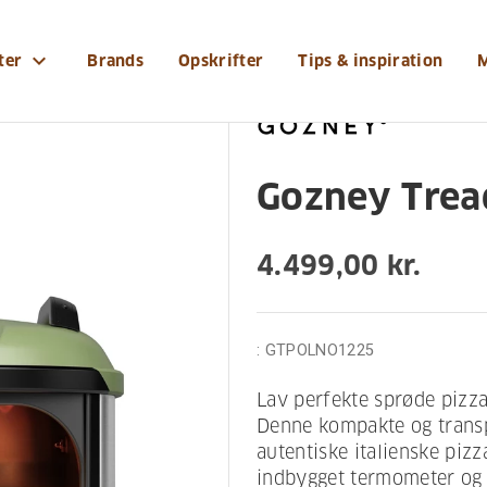
yr/pizzaovne/gozney-tread-oliven
expand_more
ter
Brands
Opskrifter
Tips & inspiration
Gozney Trea
4.499,00 kr.
:
GTPOLNO1225
Lav perfekte sprøde pizz
Denne kompakte og transp
autentiske italienske pizz
indbygget termometer og 