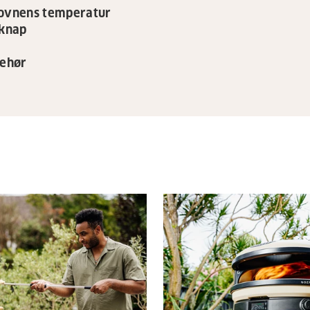
 ovnens temperatur
lknap
behør