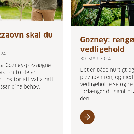
zzaovn skal du
Gozney: rengø
vedligehold
024
30. MAJ 2024
kta Gozney-pizzaugnen
Det er både hurtigt og
äs om fördelar,
pizzaovn ren, og med
tips för att välja rätt
vedligeholdelse og re
ssar dina behov.
forlænger du samtidig
den.
arrow_forward