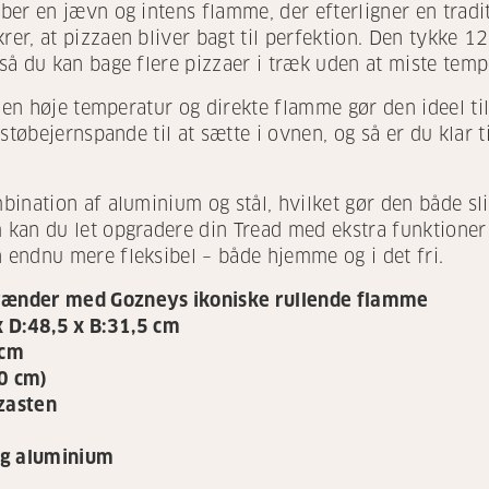
ber en jævn og intens flamme, der efterligner en tra
er, at pizzaen bliver bagt til perfektion. Den tykke 1
å du kan bage flere pizzaer i træk uden at miste temp
den høje temperatur og direkte flamme gør den ideel til a
støbejernspande til at sætte i ovnen, og så er du klar t
ination af aluminium og stål, hvilket gør den både sli
kan du let opgradere din Tread med ekstra funktioner
endnu mere fleksibel – både hjemme og i det fri.
rænder med Gozneys ikoniske rullende flamme
 D:48,5 x B:31,5 cm
 cm
30 cm)
zasten
og aluminium