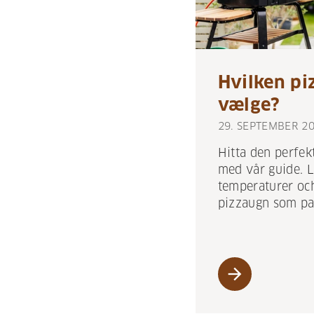
Hvilken pi
vælge?
29. SEPTEMBER 2
Hitta den perfe
med vår guide. L
temperaturer och 
pizzaugn som pa
arrow_forward