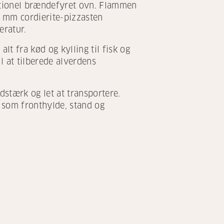
ditionel brændefyret ovn. Flammen
2 mm cordierite-pizzasten
eratur.
lt fra kød og kylling til fisk og
il at tilberede alverdens
dstærk og let at transportere.
 som fronthylde, stand og