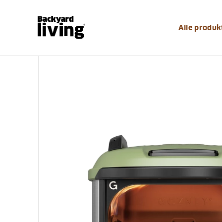
https://www.backyardliving.dk/websitedk/p/pizzaudst
Alle produk