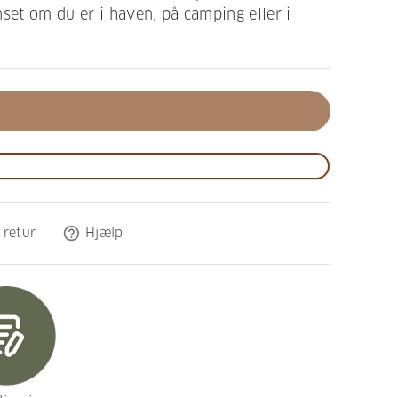
nset om du er i haven, på camping eller i
help_outline
 retur
Hjælp