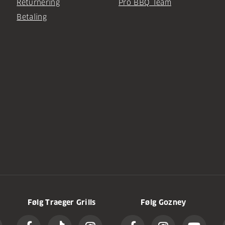
Returnering
Pro BBQ Team
Betaling
Følg Traeger Grills
Følg Gozney