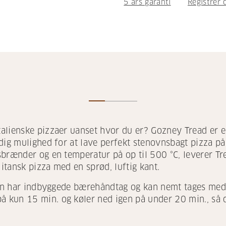
5 års garanti
Registrer 
alienske pizzaer uanset hvor du er? Gozney Tread er e
 dig mulighed for at lave perfekt stenovnsbagt pizza 
sbrænder og en temperatur på op til 500 °C, leverer Tr
tansk pizza med en sprød, luftig kant.
Den har indbyggede bærehåndtag og kan nemt tages med p
kun 15 min. og køler ned igen på under 20 min., så d