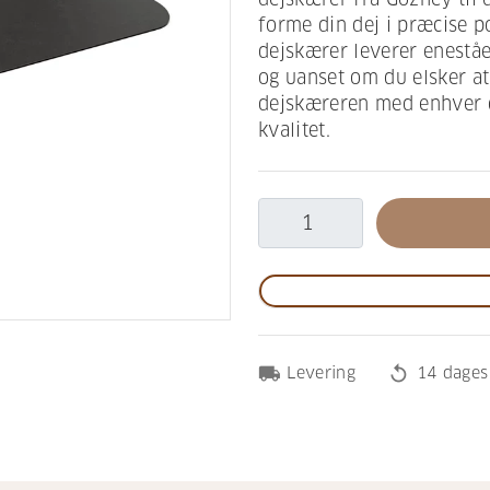
forme din dej i præcise 
dejskærer leverer eneståe
og uanset om du elsker at
dejskæreren med enhver de
kvalitet.
local_shipping
replay
Levering
14 dages