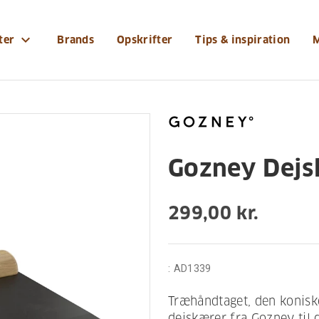
yr/gozney-dejskaerer
expand_more
ter
Brands
Opskrifter
Tips & inspiration
Gozney Dejs
299,00 kr.
:
AD1339
Træhåndtaget, den konisk
dejskærer fra Gozney til 