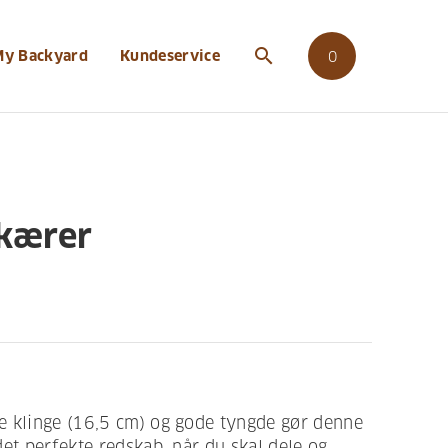
search
My Backyard
Kundeservice
0
kærer
e klinge (16,5 cm) og gode tyngde gør denne
det perfekte redskab, når du skal dele og