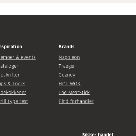
nspiration
Brands
emoer & events
Napoleon
ataloger
Traeger
pskrifter
Gozney
ips & Tricks
HOT WOK
dekøkkener
The MeatStick
rill type test
Find forhandler
Sikker handel