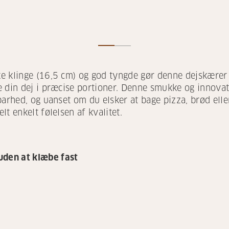
e klinge (16,5 cm) og god tyngde gør denne dejskærer 
e din dej i præcise portioner. Denne smukke og innova
barhed, og uanset om du elsker at bage pizza, brød ell
t enkelt følelsen af kvalitet.
den at klæbe fast