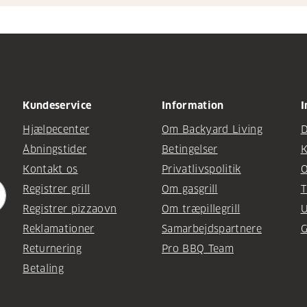
Kundeservice
Information
I
Hjælpecenter
Om Backyard Living
D
Åbningstider
Betingelser
K
Kontakt os
Privatlivspolitik
O
Registrer grill
Om gasgrill
T
Registrer pizzaovn
Om træpillegrill
U
Reklamationer
Samarbejdspartnere
G
Returnering
Pro BBQ Team
Betaling