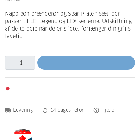
Napoleon brænderør og Sear Plate™ sæt, der
passer til LE, Legend og LEX serierne. Udskiftning
af de to dele når de er slidte, forlænger din grills
levetid.
-
fiber_manual_record
local_shipping
replay
help_outline
Levering
14 dages retur
Hjælp