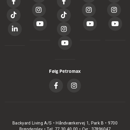
Følg Petromax
Backyard Living A/S • Håndværkervej 1, Park B • 9700
Brønderslev • Tel: 77 30 40 00 • Cvr.: 37896047