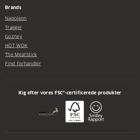
Brands
Napoleon
Traeger
Gozney
HOT WOK
The MeatStick
Find forhandler
Kig efter vores FSC®-certificerede produkter