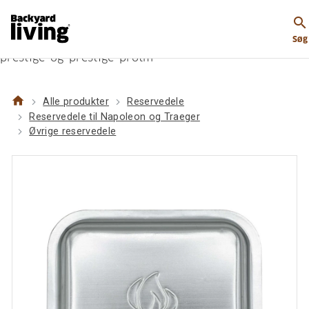
https://www.backyardliving.dk/websitedk/p/reservede
search
til-napoleon-og-traeger/oevrige-
Søg
reservedele/napoleon-drypbakke-til-rogue-legend-
prestige-og-prestige-protm
home
Alle produkter
Reservedele
Reservedele til Napoleon og Traeger
Øvrige reservedele