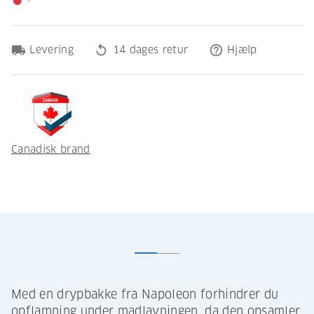
-
fiber_manual_record
local_shipping
replay
help_outline
Levering
14 dages retur
Hjælp
Canadisk brand
Med en drypbakke fra Napoleon forhindrer du
opflamning under madlavningen, da den opsamler