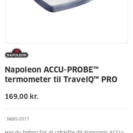
Napoleon ACCU-PROBE™
termometer til TravelQ™ PRO
169,00 kr.
:
N685-0017
Har du behov for at udskifte dit Napoleon ACCU-