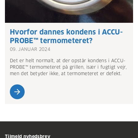
Hvorfor dannes kondens i ACCU-
PROBE™ termometeret?
09. JANUAR 2024
Det er helt normalt, at der opstår kondens i ACCU-
PROBE™ termometeret på grillen, især i fugtigt vejr,
men det betyder ikke, at termometeret er defekt.
arrow_forward
Tilmeld nyhedsbrev