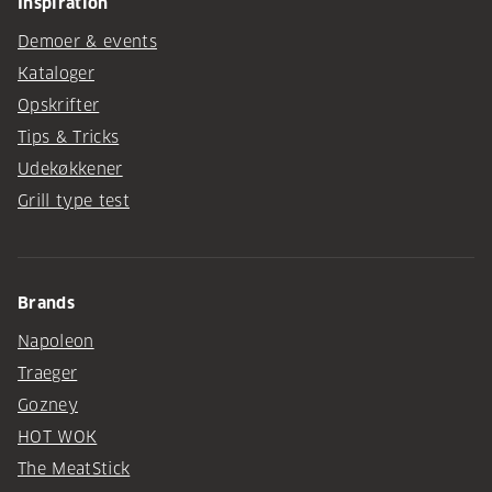
Inspiration
Demoer & events
Kataloger
Opskrifter
Tips & Tricks
Udekøkkener
Grill type test
Brands
Napoleon
Traeger
Gozney
HOT WOK
The MeatStick