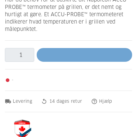
PROBE™ termometer på grillen, er det nemt og
hurtigt at gøre. Et ACCU-PROBE™ termometeret
indikerer hvad temperaturen er i grillen ved
målepunktet.
-
fiber_manual_record
local_shipping
replay
help_outline
Levering
14 dages retur
Hjælp