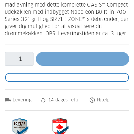
madlavning med dette komplette OASIS™ Compact
udekøkken med indbygget Napoleon Built-in 700
Series 32" grill og SIZZLE ZONE™ sidebrænder, der
giver dig mulighed for at visualisere dit
drømmekøkken. OBS: Leveringstiden er ca. 3 uger.
local_shipping
replay
help_outline
Levering
14 dages retur
Hjælp