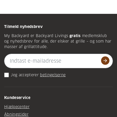
Tilmeld nyhedsbrev
My Backyard er Backyard Livings
gratis
medlemsklub
og nyhedsbrev for alle, der elsker at grille – og som har
masser af grillattitude.
arrow_forward
Jeg accepterer
betingelserne
Kundeservice
Hjælpecenter
Åbningstider