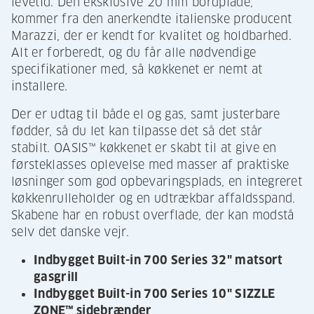
levetid. Den eksklusive 20 mm bordplade,
kommer fra den anerkendte italienske producent
Marazzi, der er kendt for kvalitet og holdbarhed.
Alt er forberedt, og du får alle nødvendige
specifikationer med, så køkkenet er nemt at
installere.
Der er udtag til både el og gas, samt justerbare
fødder, så du let kan tilpasse det så det står
stabilt. OASIS™ køkkenet er skabt til at give en
førsteklasses oplevelse med masser af praktiske
løsninger som god opbevaringsplads, en integreret
køkkenrulleholder og en udtrækbar affaldsspand.
Skabene har en robust overflade, der kan modstå
selv det danske vejr.
Indbygget Built-in 700 Series 32" matsort
gasgrill
Indbygget Built-in 700 Series 10" SIZZLE
ZONE™ sidebrænder