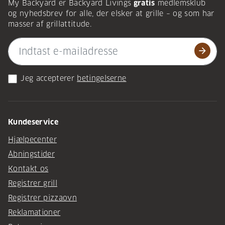
My Backyard er Backyard Livings
gratis
medlemsklub
og nyhedsbrev for alle, der elsker at grille – og som har
masser af grillattitude.
arrow_forward
Jeg accepterer
betingelserne
Kundeservice
Hjælpecenter
Åbningstider
Kontakt os
Registrer grill
Registrer pizzaovn
Reklamationer