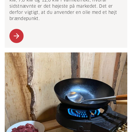
kW, 7,0 kW og 12,0 kW i varmeeffekt, hvoraf
sidstnævnte er det højeste på markedet. Det er
derfor vigtigt, at du anvender en olie med et højt
brændepunkt.
arrow_forward