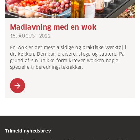
Madlavning med en wok
15. AUGUST 2022
En wok er det mest alsidige og praktiske værktøj i
dit køkken. Den kan braisere, stege og sautere. På
grund af sin unikke form kræver wokken nogle
specielle tilberedningsteknikker.
arrow_forward
Tilmeld nyhedsbrev