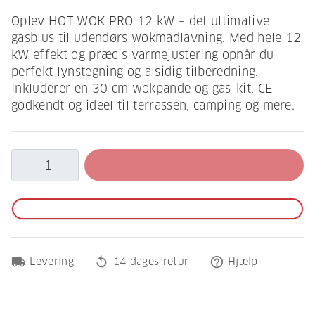
Oplev HOT WOK PRO 12 kW – det ultimative
gasblus til udendørs wokmadlavning. Med hele 12
kW effekt og præcis varmejustering opnår du
perfekt lynstegning og alsidig tilberedning.
Inkluderer en 30 cm wokpande og gas-kit. CE-
godkendt og ideel til terrassen, camping og mere.
local_shipping
replay
help_outline
Levering
14 dages retur
Hjælp