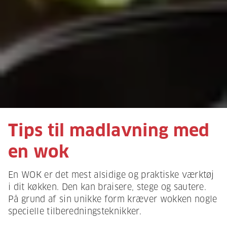
Tips til madlavning med
en wok
En WOK er det mest alsidige og praktiske værktøj
i dit køkken. Den kan braisere, stege og sautere.
På grund af sin unikke form kræver wokken nogle
specielle tilberedningsteknikker.