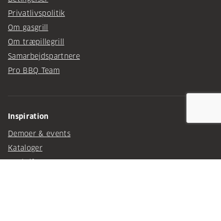
Privatlivspolitik
Om gasgrill
Om træpillegrill
Samarbejdspartnere
Pro BBQ Team
Inspiration
Demoer & events
Kataloger
Opskrifter
arrow_upward
Tips & Tricks
Udekøkkener
Grill type test