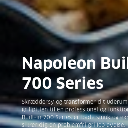
Napoleon Buil
700 Series
Skræddersy og transformer dit uderum 
grillpitten til en professionel og funkti
Built-in 700 Series er både smuk og ek
sikrer dig en problemfri grilloplevelse.