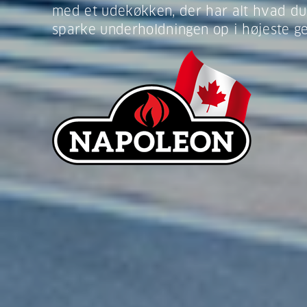
med et udekøkken, der har alt hvad du
sparke underholdningen op i højeste ge