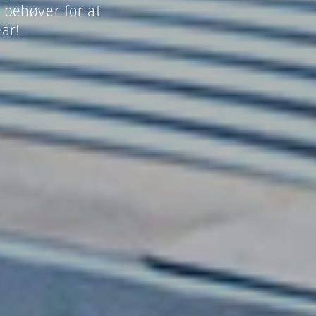
 behøver for at
ar!