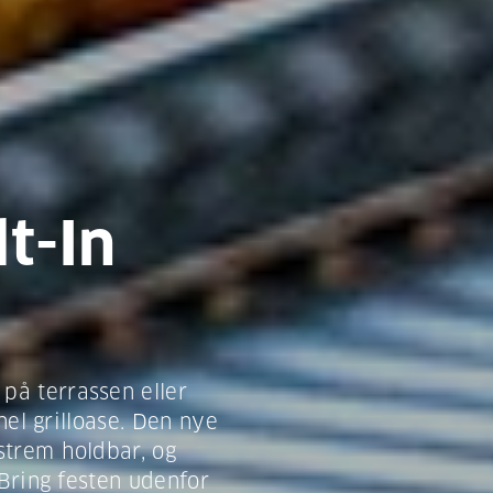
t-In
på terrassen eller
onel grilloase. Den nye
strem holdbar, og
 Bring festen udenfor