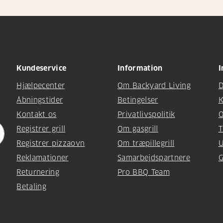
Kundeservice
Information
I
Hjælpecenter
Om Backyard Living
D
Åbningstider
Betingelser
K
Kontakt os
Privatlivspolitik
O
Registrer grill
Om gasgrill
T
Registrer pizzaovn
Om træpillegrill
U
Reklamationer
Samarbejdspartnere
G
Returnering
Pro BBQ Team
Betaling