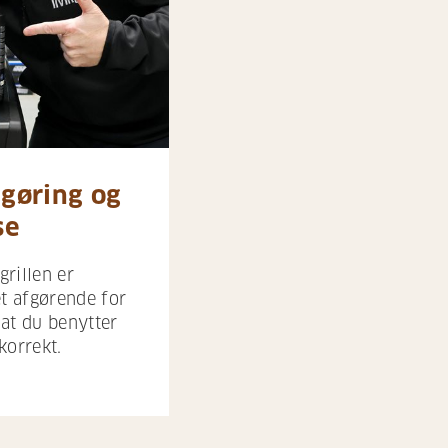
gøring og
se
grillen er
et afgørende for
, at du benytter
korrekt.