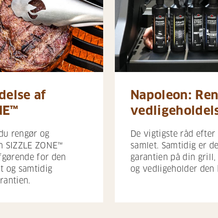
delse af
Napoleon: Ren
NE™
vedligeholdel
 du rengør og
De vigtigste råd efter 
in SIZZLE ZONE™
samlet. Samtidig er d
afgørende for den
garantien på din grill
t og samtidig
og vedligeholder den 
rantien.