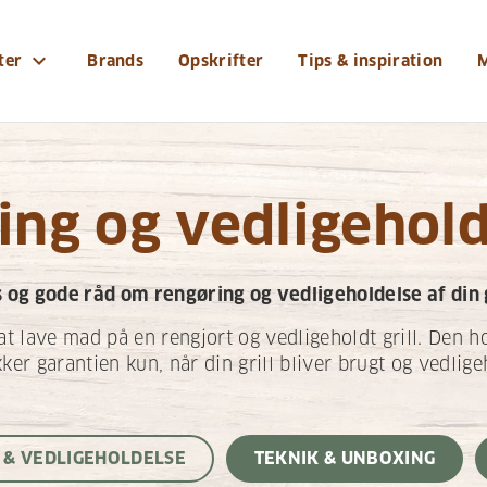
expand_more
ter
Brands
Opskrifter
Tips & inspiration
ng og vedligehold 
s og gode råd om rengøring og vedligeholdelse af din g
at lave mad på en rengjort og vedligeholdt grill. Den 
er garantien kun, når din grill bliver brugt og vedlige
 & VEDLIGEHOLDELSE
TEKNIK & UNBOXING