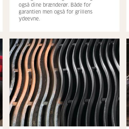
også dine brænderør. Både for
garantien men også for grillens
ydeevne.