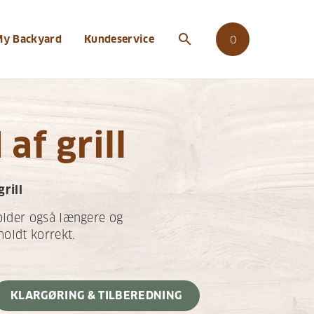
search
My Backyard
Kundeservice
0
af grill
rill
holder også længere og
holdt korrekt.
KLARGØRING & TILBEREDNING