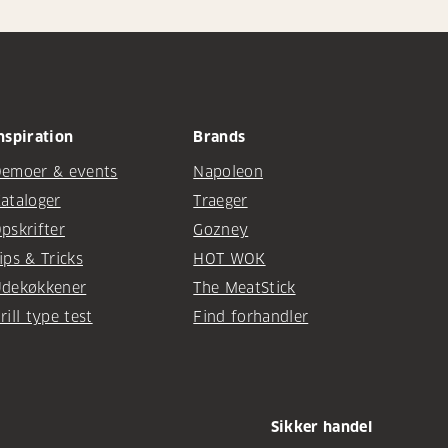
nspiration
Brands
emoer & events
Napoleon
ataloger
Traeger
pskrifter
Gozney
ips & Tricks
HOT WOK
dekøkkener
The MeatStick
rill type test
Find forhandler
Sikker handel